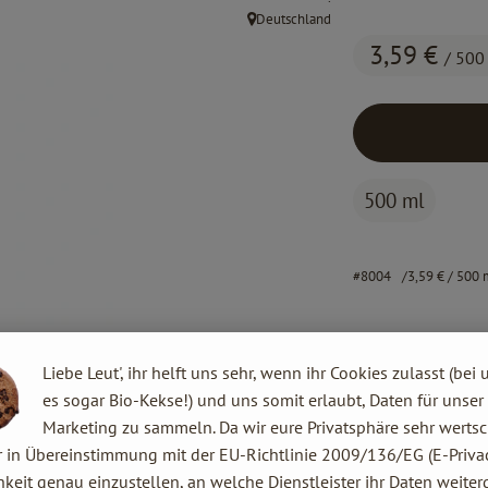
Deutschland
, Herkunft:
3,59 €
/ 500
500 ml
#8004
3,59 €
/ 500 
Liebe Leut', ihr helft uns sehr, wenn ihr Cookies zulasst (bei 
es sogar Bio-Kekse!) und uns somit erlaubt, Daten für unser
Marketing zu sammeln. Da wir eure Privatsphäre sehr wertsc
r in Übereinstimmung mit der EU-Richtlinie 2009/136/EG (E-Privac
keit genau einzustellen, an welche Dienstleister ihr Daten weiter