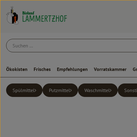
Ökokisten
Frisches
Empfehlungen
Vorratskammer
G
Spülmittel
Putzmittel
Waschmittel
Sonst