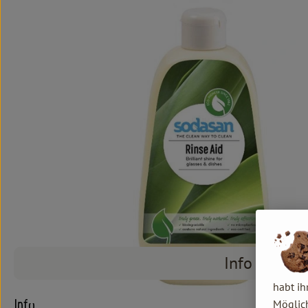
Info
habt ih
Möglich
Info