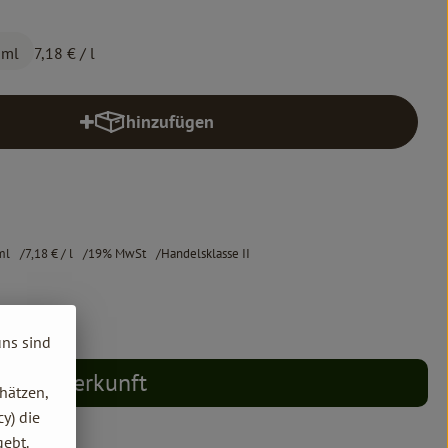
 ml
7,18 €
/ l
hinzufügen
Produkt zum Warenkorb hinzufügen
ml
7,18 €
/ l
19% MwSt
Handelsklasse II
uns sind
Herkunft
hätzen,
y) die
gebt.