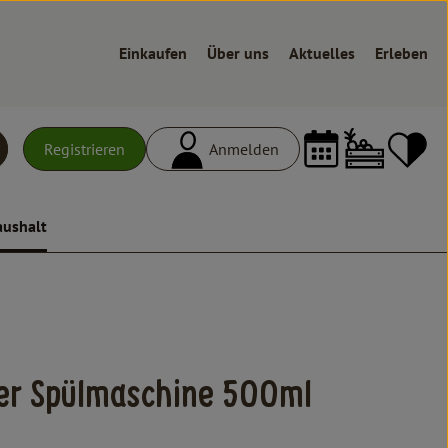
Einkaufen
Über uns
Aktuelles
Erleben
Warenk
L
Registrieren
Anmelden
uchen
aushalt
zufügen
ler Spülmaschine 500ml