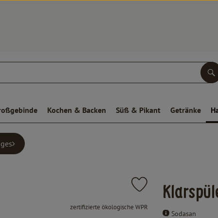
S
roßgebinde
Kochen & Backen
Süß & Pikant
Getränke
H
iges
Produkt zu Favouriten hin
Klarspü
, Verband:
zertifizierte ökologische WPR
Sodasan
, Kontrollstelle:
.