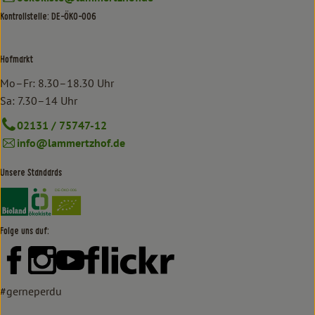
Kontrollstelle: DE-ÖKO-006
Hofmarkt
Mo–Fr: 8.30–18.30 Uhr
Sa: 7.30–14 Uhr
02131 / 75747-12
info@lammertzhof.de
Unsere Standards
Externer Link zu https://www.bioland.de/verbraucher
Externer Link zu https://www.oekokiste.de/
Folge uns auf:
Externer Link zu https://www.facebook.com/lammertzhof/
Externer Link zu https://www.instagram.com/lammert
Externer Link zu https://www.youtube.com/
Externer Link zu https://www
#gerneperdu