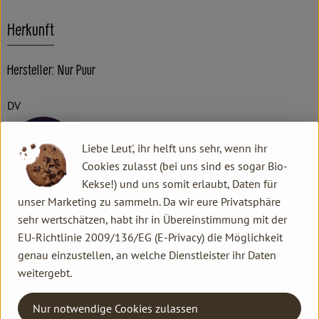
Herkunft
Hersteller: Nur Puur
DV
Liebe Leut', ihr helft uns sehr, wenn ihr
Cookies zulasst (bei uns sind es sogar Bio-
Kekse!) und uns somit erlaubt, Daten für
nur puur bio GmbH
unser Marketing zu sammeln. Da wir eure Privatsphäre
sehr wertschätzen, habt ihr in Übereinstimmung mit der
D 46459 Rees
EU-Richtlinie 2009/136/EG (E-Privacy) die Möglichkeit
genau einzustellen, an welche Dienstleister ihr Daten
Ursprünglicher Bio-Gedanke – modern interpretiert
weitergebt.
Wir verbinden die langjährige Überzeugung, dass Bio
Nur notwendige Cookies zulassen