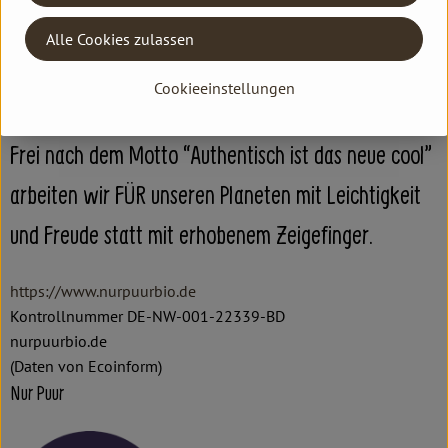
die einzige echte Alternative für uns und unseren
Alle Cookies zulassen
Planeten ist, mit den Ansprüchen der heutigen Zeit
Cookieeinstellungen
an Gesundheit und Lifestyle.
Frei nach dem Motto “Authentisch ist das neue cool”
arbeiten wir FÜR unseren Planeten mit Leichtigkeit
und Freude statt mit erhobenem Zeigefinger.
https://www.nurpuurbio.de
Kontrollnummer DE-NW-001-22339-BD
nurpuurbio.de
(Daten von Ecoinform)
Nur Puur