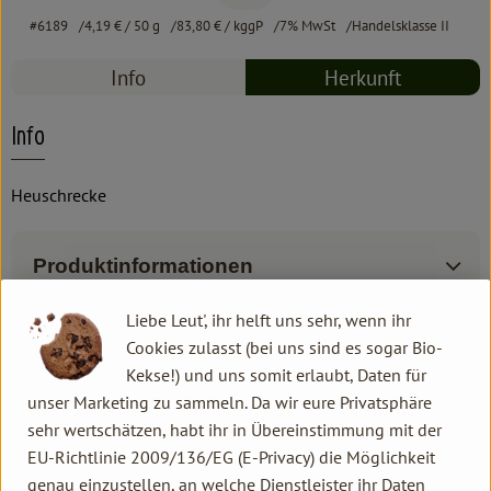
#6189
4,19 €
/ 50 g
83,80 €
/ kggP
7% MwSt
Handelsklasse II
Info
Herkunft
Info
Heuschrecke
Produktinformationen
Liebe Leut', ihr helft uns sehr, wenn ihr
Zutaten
Cookies zulasst (bei uns sind es sogar Bio-
Kekse!) und uns somit erlaubt, Daten für
unser Marketing zu sammeln. Da wir eure Privatsphäre
Produktdatenblatt
sehr wertschätzen, habt ihr in Übereinstimmung mit der
EU-Richtlinie 2009/136/EG (E-Privacy) die Möglichkeit
genau einzustellen, an welche Dienstleister ihr Daten