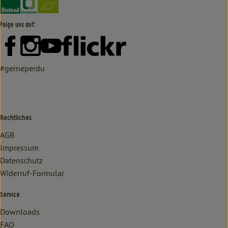
Folge uns auf:
Externer Link zu https://www.facebook.com/lammertzhof/
Externer Link zu https://www.instagram.com/lammert
Externer Link zu https://www.youtube.com/
Externer Link zu https://www
#gerneperdu
Rechtliches
AGB
Impressum
Datenschutz
Widerruf-Formular
Service
Downloads
FAQ