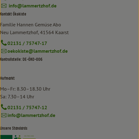
info@lammertzhof.de
Kontakt Ökokiste
Familie Hannen Gemüse Abo
Neu Lammertzhof, 41564 Kaarst
02131 / 75747-17
oekokiste@lammertzhof.de
Kontrollstelle: DE-ÖKO-006
Hofmarkt
Mo–Fr: 8.30–18.30 Uhr
Sa: 7.30–14 Uhr
02131 / 75747-12
info@lammertzhof.de
Unsere Standards
Externer Link zu https://www.bioland.de/verbraucher
Externer Link zu https://www.oekokiste.de/