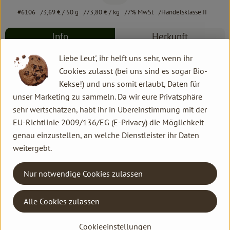
#6106
3,69 €
/ 50 g
73,80 €
/ kg
7% MwSt
Handelsklasse II
Info
Herkunft
Liebe Leut', ihr helft uns sehr, wenn ihr
Info
Cookies zulasst (bei uns sind es sogar Bio-
Kekse!) und uns somit erlaubt, Daten für
Berglandkräuter
unser Marketing zu sammeln. Da wir eure Privatsphäre
sehr wertschätzen, habt ihr in Übereinstimmung mit der
EU-Richtlinie 2009/136/EG (E-Privacy) die Möglichkeit
Produktinformationen
genau einzustellen, an welche Dienstleister ihr Daten
weitergebt.
Nur notwendige Cookies zulassen
Herkunft
Alle Cookies zulassen
Deutschland
Cookieeinstellungen
Kontakt allgemein