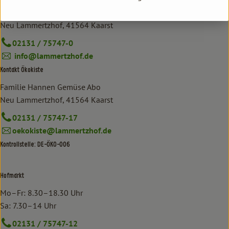
Familie Hannen GbR
Neu Lammertzhof, 41564 Kaarst
02131 / 75747-0
info@lammertzhof.de
Kontakt Ökokiste
Familie Hannen Gemüse Abo
Neu Lammertzhof, 41564 Kaarst
02131 / 75747-17
oekokiste@lammertzhof.de
Kontrollstelle: DE-ÖKO-006
Hofmarkt
Mo–Fr: 8.30–18.30 Uhr
Sa: 7.30–14 Uhr
02131 / 75747-12