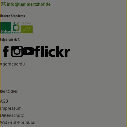
info@lammertzhof.de
Unsere Standards
Externer Link zu https://www.bioland.de/verbraucher
Externer Link zu https://www.oekokiste.de/
Folge uns auf:
Externer Link zu https://www.facebook.com/lammertzhof/
Externer Link zu https://www.instagram.com/lammert
Externer Link zu https://www.youtube.com/
Externer Link zu https://www
#gerneperdu
Rechtliches
AGB
Impressum
Datenschutz
Widerruf-Formular