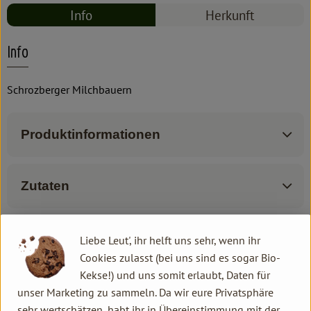
Info
Herkunft
Info
Schrozberger Milchbauern
Produktinformationen
Zutaten
Produktdatenblatt
Liebe Leut', ihr helft uns sehr, wenn ihr
Cookies zulasst (bei uns sind es sogar Bio-
Kekse!) und uns somit erlaubt, Daten für
unser Marketing zu sammeln. Da wir eure Privatsphäre
Herkunft
sehr wertschätzen, habt ihr in Übereinstimmung mit der