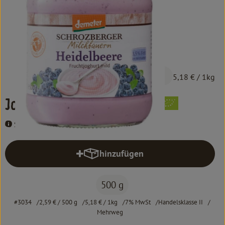
Kochen & Backen
Süß & Pikant
Getränke
Haushalt
2,59 €
/ 500 g
5,18 €
/ 1kg
Joghurt Heidelbeere 3,5%
Einkaufen
Schrozberger Milchbauern
Über uns
Aktuelles
hinzufügen
Produkt zum Warenkorb hinzufüg
Erleben
500 g
#3034
2,59 €
/ 500 g
5,18 €
/ 1kg
7% MwSt
Handelsklasse II
Mehrweg