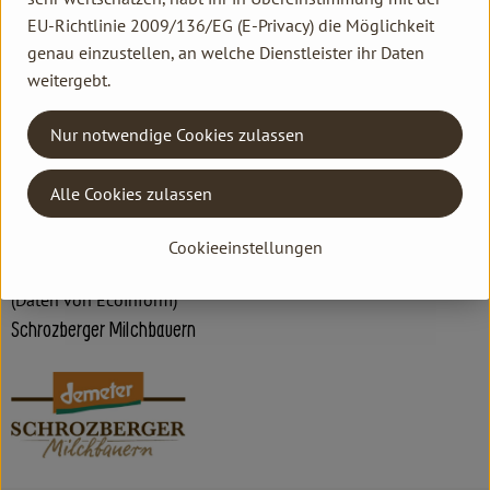
EU-Richtlinie 2009/136/EG (E-Privacy) die Möglichkeit
genau einzustellen, an welche Dienstleister ihr Daten
Hersteller: Schrozberger Milchbauern
weitergebt.
Deutschland
Nur notwendige Cookies zulassen
freshfive GmbH
Alle Cookies zulassen
D 88045 Friedrichshafen
Kontrollnummer DE-ÖKO 007
Cookieeinstellungen
www.fresh-five.de
(Daten von Ecoinform)
Schrozberger Milchbauern