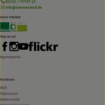
02131 / 75747-12
info@lammertzhof.de
Unsere Standards
Externer Link zu https://www.bioland.de/verbraucher
Externer Link zu https://www.oekokiste.de/
Folge uns auf:
Externer Link zu https://www.facebook.com/lammertzhof/
Externer Link zu https://www.instagram.com/lammert
Externer Link zu https://www.youtube.com/
Externer Link zu https://www
#gerneperdu
Rechtliches
AGB
Impressum
Datenschutz