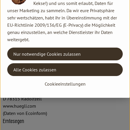
Kekse!) und uns somit erlaubt, Daten für
unser Marketing zu sammeln. Da wir eure Privatsphäre
Herkunft
sehr wertschätzen, habt ihr in Übereinstimmung mit der
EU-Richtlinie 2009/136/EG (E-Privacy) die Möglichkeit
Hersteller: Erntesegen
genau einzustellen, an welche Dienstleister ihr Daten
weitergebt.
DV
Nur notwendige Cookies zulassen
Alle Cookies zulassen
Cookieeinstellungen
Hügli Nahrungsmittel GmbH
D 78315 Radolfzell
www.huegli.com
(Daten von Ecoinform)
Erntesegen