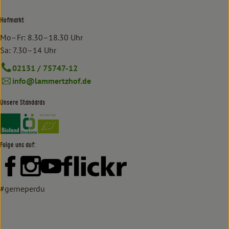
Hofmarkt
Mo–Fr: 8.30–18.30 Uhr
Sa: 7.30–14 Uhr
02131 / 75747-12
info@lammertzhof.de
Unsere Standards
Externer Link zu https://www.bioland.de/verbraucher
Externer Link zu https://www.oekokiste.de/
Folge uns auf:
Externer Link zu https://www.facebook.com/lammertzhof/
Externer Link zu https://www.instagram.com/lammert
Externer Link zu https://www.youtube.com/
Externer Link zu https://www
#gerneperdu