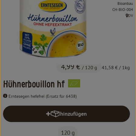
Kochen & Backen
Bioanbau
, Kontrollstelle
CH-BIO-004
Süß & Pikant
DV
, Herk
Getränke
Haushalt
Einkaufen
4,99 €
/ 120 g
41,58 €
/ 1kg
Über uns
Hühnerbouillon hf
Aktuelles
Erntesegen hefefrei (Ersatz für 6438)
Erleben
hinzufügen
Produkt zum Warenkorb hinzufüg
120 g