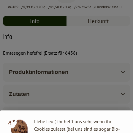
#6489
4,99 €
/ 120 g
41,58 €
/ 1kg
7% MwSt
Handelsklasse II
Info
Herkunft
Info
Erntesegen hefefrei (Ersatz für 6438)
Produktinformationen
Zutaten
Produktdatenblatt
Liebe Leut', ihr helft uns sehr, wenn ihr
Cookies zulasst (bei uns sind es sogar Bio-