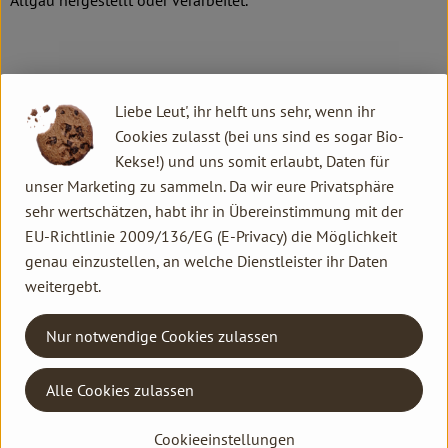
Allgäu hergestellt oder verarbeitet.
Produkte in bester Bio-Qualität
Liebe Leut', ihr helft uns sehr, wenn ihr
Produktqualität steht bei Rapunzel an erster Stelle. Das
Cookies zulasst (bei uns sind es sogar Bio-
Qualitätssicherungs-Team nimmt daher eine Schlüsselposition
Kekse!) und uns somit erlaubt, Daten für
im Unternehmen ein. Die Kontrollen der Rohstoffe beginnen
unser Marketing zu sammeln. Da wir eure Privatsphäre
bereits auf dem Feld. Bei Wareneingang werden alle Rohstoffe
sehr wertschätzen, habt ihr in Übereinstimmung mit der
und Produkte beprobt. Zusätzlich werden sie durch anerkannte
EU-Richtlinie 2009/136/EG (E-Privacy) die Möglichkeit
externe Labors unabhängig analysiert.
genau einzustellen, an welche Dienstleister ihr Daten
weitergebt.
Wie schon zu Beginn liegen Rapunzel auch heute die
persönlichen Kontakte zu den Lieferanten und langfristige
Nur notwendige Cookies zulassen
Partnerschaften besonders am Herzen. Besuche vor Ort,
Beratung durch eigene Agrar-Ingenieure und der rege
Austausch miteinander sichern die einwandfreie Qualität der
Alle Cookies zulassen
Rohstoffe ab. Das schafft Transparenz - vom Feld bis zum
Cookieeinstellungen
Teller des Verbrauchers.