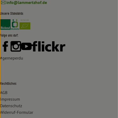
info@lammertzhof.de
Unsere Standards
Externer Link zu https://www.bioland.de/verbraucher
Externer Link zu https://www.oekokiste.de/
Folge uns auf:
Externer Link zu https://www.facebook.com/lammertzhof/
Externer Link zu https://www.instagram.com/lammert
Externer Link zu https://www.youtube.com/
Externer Link zu https://www
#gerneperdu
Rechtliches
AGB
Impressum
Datenschutz
Widerruf-Formular