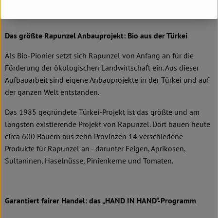
Das größte Rapunzel Anbauprojekt: Bio aus der Türkei
Als Bio-Pionier setzt sich Rapunzel von Anfang an für die
Förderung der ökologischen Landwirtschaft ein. Aus dieser
Aufbauarbeit sind eigene Anbauprojekte in der Türkei und auf
der ganzen Welt entstanden.
Das 1985 gegründete Türkei-Projekt ist das größte und am
längsten existierende Projekt von Rapunzel. Dort bauen heute
circa 600 Bauern aus zehn Provinzen 14 verschiedene
Produkte für Rapunzel an - darunter Feigen, Aprikosen,
Sultaninen, Haselnüsse, Pinienkerne und Tomaten.
Garantiert fairer Handel: das „HAND IN HAND“-Programm