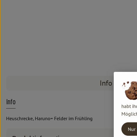
Info
Info
habt ih
Möglich
Heuschrecke, Haruno= Felder im Frühling
Nur 