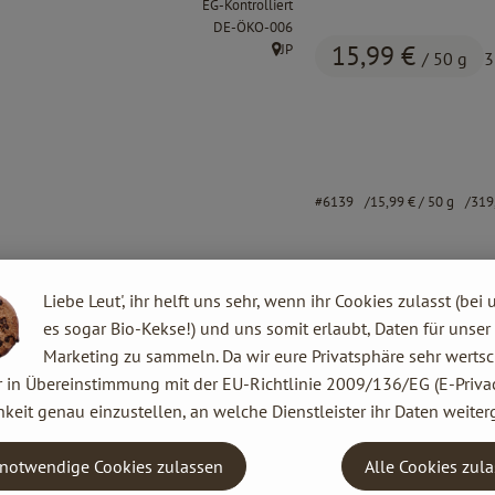
EG-Kontrolliert
, Kontrollstelle:
DE-ÖKO-006
15,99 €
JP
/ 50 g
3
, Herkunft:
#6139
15,99 €
/ 50 g
319
Liebe Leut', ihr helft uns sehr, wenn ihr Cookies zulasst (bei 
es sogar Bio-Kekse!) und uns somit erlaubt, Daten für unser
Marketing zu sammeln. Da wir eure Privatsphäre sehr wertsc
r in Übereinstimmung mit der EU-Richtlinie 2009/136/EG (E-Privac
keit genau einzustellen, an welche Dienstleister ihr Daten weiter
notwendige Cookies zulassen
Alle Cookies zul