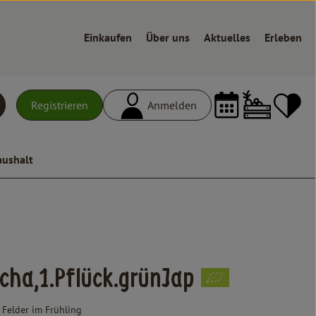
Einkaufen
Über uns
Aktuelles
Erleben
Warenk
L
Registrieren
Anmelden
uchen
aushalt
cha,1.Pflück.grünJap
Felder im Frühling