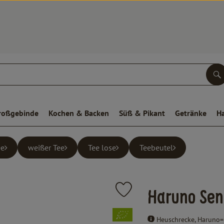
S
roßgebinde
Kochen & Backen
Süß & Pikant
Getränke
H
ee
weißer Tee
Tee lose
Teebeutel
Produkt zu Favouriten hinzufügen
Haruno Sen
, Verband:
Heuschrecke, Haruno= 