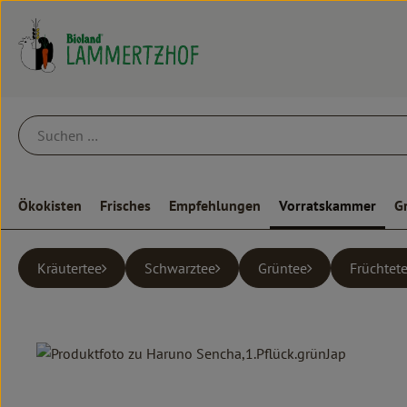
Ökokisten
Frisches
Empfehlungen
Vorratskammer
G
Kräutertee
Schwarztee
Grüntee
Früchtet