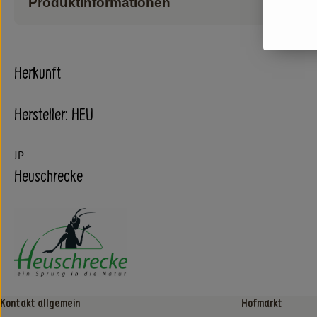
Produktinformationen
Herkunft
Hersteller: HEU
JP
Heuschrecke
Kontakt allgemein
Hofmarkt