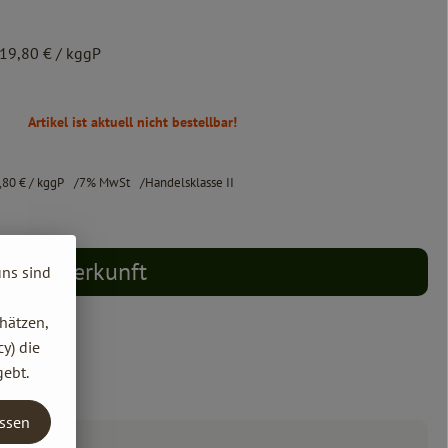
19,80 €
/ kggP
Artikel ist aktuell nicht bestellbar!
,80 €
/ kggP
7% MwSt
Handelsklasse II
Herkunft
uns sind
hätzen,
y) die
gebt.
assen