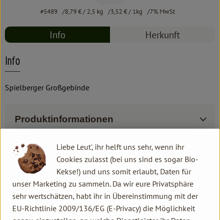
#5489
8,79 €
/ 2,5 kg
3,52 €
/ 1kg
7% MwSt
Info
Herkunft
Info
Spielberger Großgebinde
Produktinformationen
Liebe Leut', ihr helft uns sehr, wenn ihr
Zutaten
Cookies zulasst (bei uns sind es sogar Bio-
Kekse!) und uns somit erlaubt, Daten für
unser Marketing zu sammeln. Da wir eure Privatsphäre
Produktdatenblatt
sehr wertschätzen, habt ihr in Übereinstimmung mit der
EU-Richtlinie 2009/136/EG (E-Privacy) die Möglichkeit