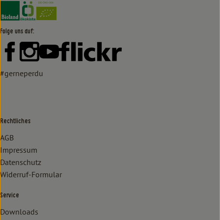
Externer Link zu https://www.bioland.de/verbraucher
Externer Link zu https://www.oekokiste.de/
Folge uns auf:
Externer Link zu https://www.facebook.com/lammertzhof/
Externer Link zu https://www.instagram.com/lammert
Externer Link zu https://www.youtube.com/
Externer Link zu https://www
#gerneperdu
Rechtliches
AGB
Impressum
Datenschutz
Widerruf-Formular
Service
Downloads