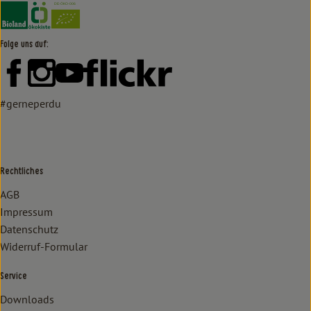
Externer Link zu https://www.bioland.de/verbraucher
Externer Link zu https://www.oekokiste.de/
Folge uns auf:
Externer Link zu https://www.facebook.com/lammertzhof/
Externer Link zu https://www.instagram.com/lammert
Externer Link zu https://www.youtube.com/
Externer Link zu https://www
#gerneperdu
Rechtliches
AGB
Impressum
Datenschutz
Widerruf-Formular
Service
Downloads