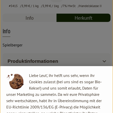
#5415
3,99 €
/ 1 kg
3,99 €
/ 1kg
7% MwSt
Handelsklasse II
Info
Herkunft
Info
Spielberger
Produktinformationen
Liebe Leut', ihr helft uns sehr, wenn ihr
Zutaten
Cookies zulasst (bei uns sind es sogar Bio-
Kekse!) und uns somit erlaubt, Daten für
unser Marketing zu sammeln. Da wir eure Privatsphäre
Produktdatenblatt
sehr wertschätzen, habt ihr in Übereinstimmung mit der
EU-Richtlinie 2009/136/EG (E-Privacy) die Möglichkeit