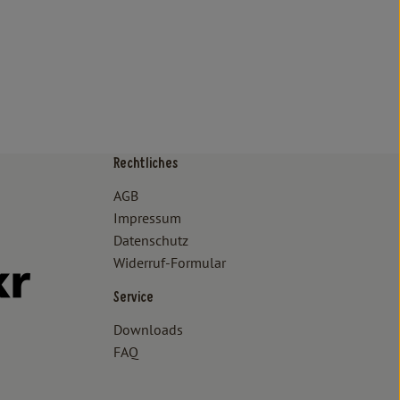
Rechtliches
/www.bioland.de/verbraucher
ps://www.oekokiste.de/
AGB
Impressum
Datenschutz
Widerruf-Formular
//www.facebook.com/lammertzhof/
ttps://www.instagram.com/lammertzhof/
k zu https://www.youtube.com/channel/UCWPUzJurFKb0KRK7upa
Externer Link zu https://www.flickr.com/photos/lammertzhof
Service
Downloads
FAQ