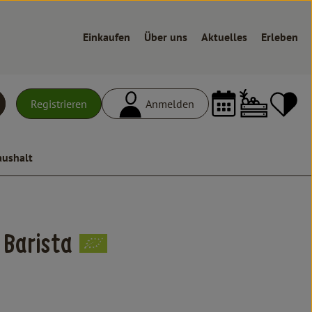
Einkaufen
Über uns
Aktuelles
Erleben
Warenk
L
Registrieren
Anmelden
uchen
aushalt
n
 Barista