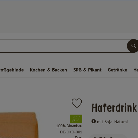
S
roßgebinde
Kochen & Backen
Süß & Pikant
Getränke
H
Produkt zu Favouriten hinzufüge
Haferdrink
, Verband:
mit Soja, Natumi
100% Bioanbau
, Kontrollstelle:
DE-ÖKO-001