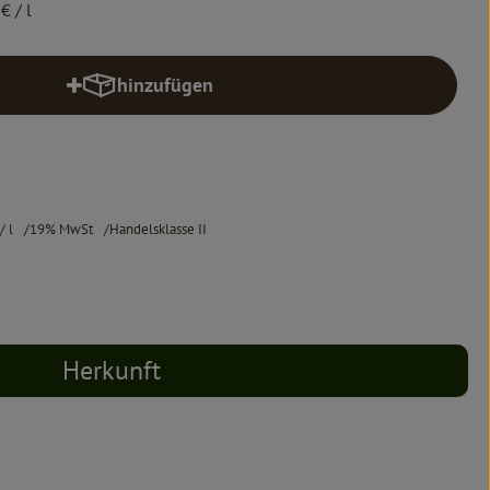
 €
/ l
hinzufügen
Produkt zum Warenkorb hinzufügen
/ l
19% MwSt
Handelsklasse II
Herkunft