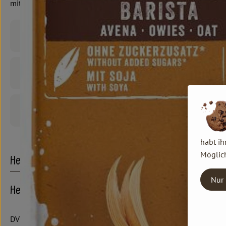
mit Soja, Natumi
Produktinformationen
Zutaten
Produktdatenblatt
habt ih
Möglich
Herkunft
Nur 
Hersteller: Natumi
DV