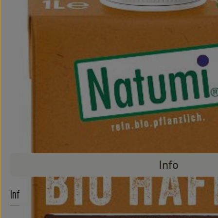
Info
Info