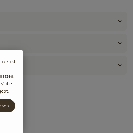
uns sind
hätzen,
y) die
gebt.
assen