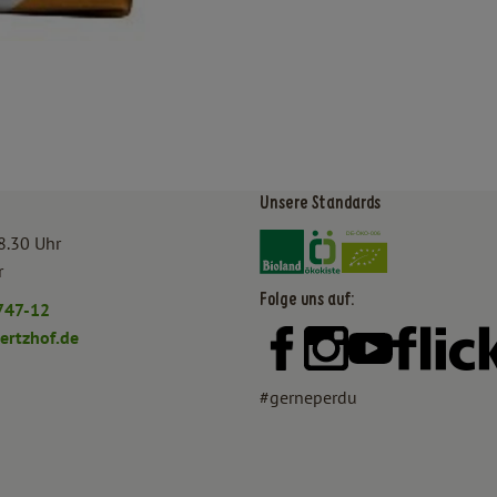
Unsere Standards
Externer Link zu https:/
Externer Link zu htt
8.30 Uhr
r
Folge uns auf:
747-12
rtzhof.de
Externer Link zu https:
Externer Link zu h
Externer Lin
#gerneperdu