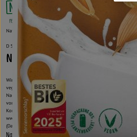
Natumi GmbH
D 53840 Troisdorf
Natumi: Macher von Milchalter
Wir bei Natumi entwickeln und produzieren verschiedene Pflanze
vegane Ernährung geeignet sind. Das Portfolio reicht vom klas
Nachhaltig zu denken und zu handeln bedeutet für uns, nicht 
von regionalen Bauern und achten auf echte Bioqualität. Überz
Kontrollnummer D-NW-D-13-2362-BC
www.hain-celestial.eu
(Daten von Ecoinform)
Natumi