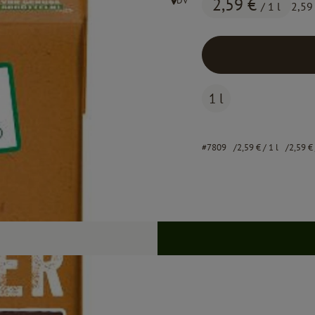
2,59 €
DV
/ 1 l
2,59
, Herkunft:
1 l
#7809
2,59 €
/ 1 l
2,59 €