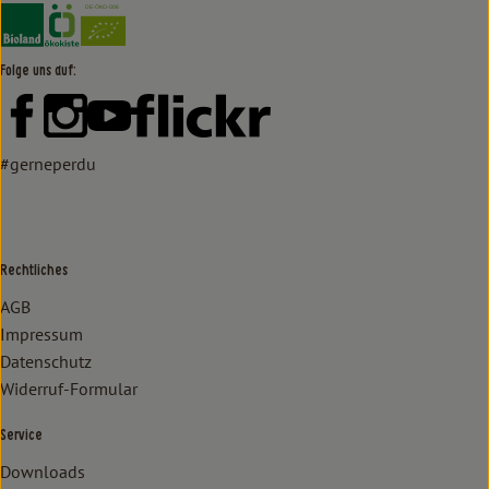
Externer Link zu https://www.bioland.de/verbraucher
Externer Link zu https://www.oekokiste.de/
Folge uns auf:
Externer Link zu https://www.facebook.com/lammertzhof/
Externer Link zu https://www.instagram.com/lammert
Externer Link zu https://www.youtube.com/
Externer Link zu https://www
#gerneperdu
Rechtliches
AGB
Impressum
Datenschutz
Widerruf-Formular
Service
Downloads