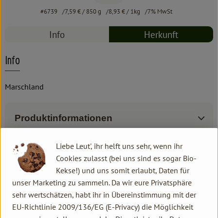
#6739
7,59 €
/ 850 g
8,93 €
/ 1kg
7% MwSt
Info
Herkunft
Info
Marschland
Produktinformationen
Liebe Leut', ihr helft uns sehr, wenn ihr
Zutaten
Cookies zulasst (bei uns sind es sogar Bio-
Kekse!) und uns somit erlaubt, Daten für
unser Marketing zu sammeln. Da wir eure Privatsphäre
Produktdatenblatt
sehr wertschätzen, habt ihr in Übereinstimmung mit der
EU-Richtlinie 2009/136/EG (E-Privacy) die Möglichkeit