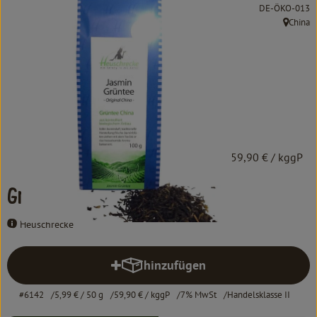
Kochen & Backen
, Kontrollstelle:
DE-ÖKO-013
China
, Herkunf
Süß & Pikant
Getränke
Haushalt
Einkaufen
5,99 €
/ 50 g
59,90 €
/ kggP
Über uns
Grüntee Jasmin
Aktuelles
Heuschrecke
Erleben
hinzufügen
Produkt zum Warenkorb hinzufü
#6142
5,99 €
/ 50 g
59,90 €
/ kggP
7% MwSt
Handelsklasse II