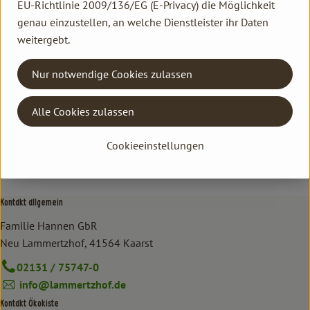
EU-Richtlinie 2009/136/EG (E-Privacy) die Möglichkeit
genau einzustellen, an welche Dienstleister ihr Daten
Hersteller: HEU
weitergebt.
China
Nur notwendige Cookies zulassen
Heuschrecke
Alle Cookies zulassen
Cookieeinstellungen
Kontakt allgemein
Familie Hannen GbR
Neu Lammertzhof, 41564 Kaarst
02131 / 75747-0
info@lammertzhof.de
Kontakt Ökokiste