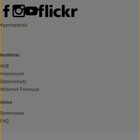
Externer Link zu https://www.facebook.com/lammertzhof/
Externer Link zu https://www.instagram.com/lammert
Externer Link zu https://www.youtube.com/
Externer Link zu https://www
#gerneperdu
Rechtliches
AGB
Impressum
Datenschutz
Widerruf-Formular
Service
Downloads
FAQ