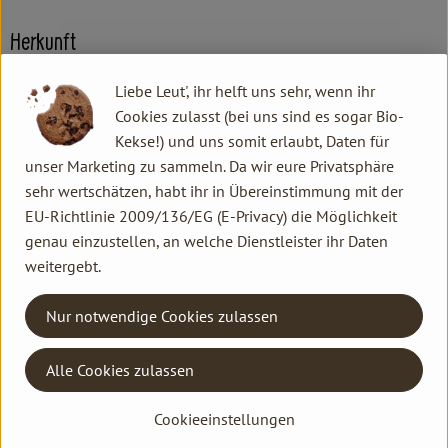
Herkunft
Liebe Leut', ihr helft uns sehr, wenn ihr
Hersteller: Yogi Tea®, Yogi Tea GmbH
Cookies zulasst (bei uns sind es sogar Bio-
Kekse!) und uns somit erlaubt, Daten für
DV
unser Marketing zu sammeln. Da wir eure Privatsphäre
sehr wertschätzen, habt ihr in Übereinstimmung mit der
EU-Richtlinie 2009/136/EG (E-Privacy) die Möglichkeit
YOGI TEA GmbH
genau einzustellen, an welche Dienstleister ihr Daten
weitergebt.
D 20095 Hamburg
Wer achtsam lebt, entdeckt auch im Kleinen das Großartige.
Nur notwendige Cookies zulassen
Wir glauben, dass durch ein Leben in Balance jeder Einzelne
viel Gutes bewirken kann - und dass schon in einer Tasse Tee
Alle Cookies zulassen
unglaublich viel Inspiration dafür steckt!
Cookieeinstellungen
Mit unseren Tees, den yogischen Weisheiten an jedem Beutel