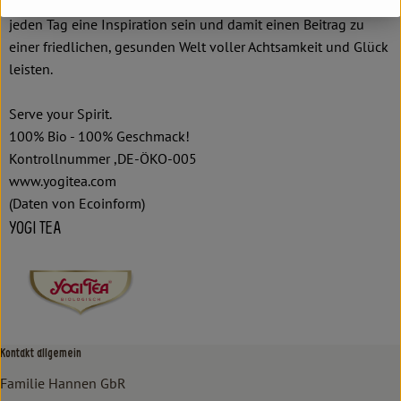
und einer Yoga-Übung auf jeder Packung wollen wir Euch
jeden Tag eine Inspiration sein und damit einen Beitrag zu
einer friedlichen, gesunden Welt voller Achtsamkeit und Glück
leisten.
Serve your Spirit.
100% Bio - 100% Geschmack!
Kontrollnummer ,DE-ÖKO-005
www.yogitea.com
(Daten von Ecoinform)
YOGI TEA
Kontakt allgemein
Familie Hannen GbR