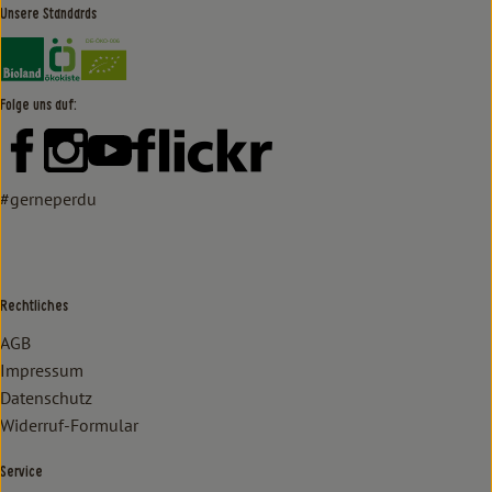
Unsere Standards
Externer Link zu https://www.bioland.de/verbraucher
Externer Link zu https://www.oekokiste.de/
Folge uns auf:
Externer Link zu https://www.facebook.com/lammertzhof/
Externer Link zu https://www.instagram.com/lammert
Externer Link zu https://www.youtube.com/
Externer Link zu https://www
#gerneperdu
Rechtliches
AGB
Impressum
Datenschutz
Widerruf-Formular
Service