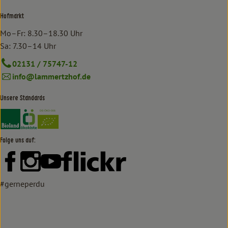
Hofmarkt
Mo–Fr: 8.30–18.30 Uhr
Sa: 7.30–14 Uhr
02131 / 75747-12
info@lammertzhof.de
Unsere Standards
Externer Link zu https://www.bioland.de/verbraucher
Externer Link zu https://www.oekokiste.de/
Folge uns auf:
Externer Link zu https://www.facebook.com/lammertzhof/
Externer Link zu https://www.instagram.com/lammert
Externer Link zu https://www.youtube.com/
Externer Link zu https://www
#gerneperdu