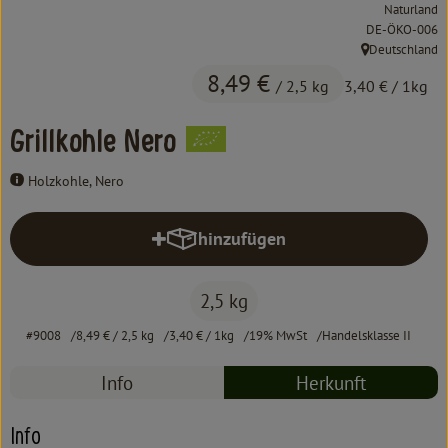
Kochen & Backen
Naturland
, Kontrollstelle:
DE-ÖKO-006
Süß & Pikant
Deutschland
, Herkunft:
8,49 €
/ 2,5 kg
3,40 €
/ 1kg
Getränke
Grillkohle Nero
Haushalt
Holzkohle, Nero
Einkaufen
hinzufügen
Produkt zum Warenkorb hinzufüg
Über uns
2,5 kg
Aktuelles
#9008
8,49 €
/ 2,5 kg
3,40 €
/ 1kg
19% MwSt
Handelsklasse II
Erleben
Info
Herkunft
Info