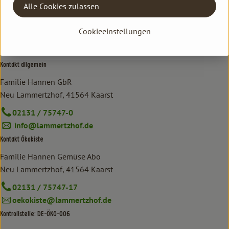
Alle Cookies zulassen
Cookieeinstellungen
Kontakt allgemein
Familie Hannen GbR
Neu Lammertzhof, 41564 Kaarst
02131 / 75747-0
info@lammertzhof.de
Kontakt Ökokiste
Familie Hannen Gemüse Abo
Neu Lammertzhof, 41564 Kaarst
02131 / 75747-17
oekokiste@lammertzhof.de
Kontrollstelle: DE-ÖKO-006