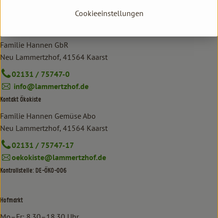
Cookieeinstellungen
Kontakt allgemein
Familie Hannen GbR
Neu Lammertzhof, 41564 Kaarst
02131 / 75747-0
info@lammertzhof.de
Kontakt Ökokiste
Familie Hannen Gemüse Abo
Neu Lammertzhof, 41564 Kaarst
02131 / 75747-17
oekokiste@lammertzhof.de
Kontrollstelle: DE-ÖKO-006
Hofmarkt
Mo–Fr: 8.30–18.30 Uhr