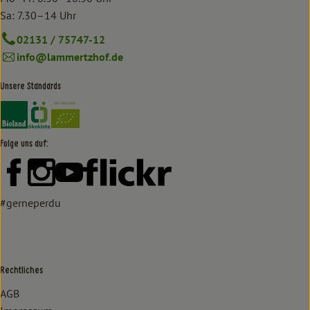
Sa: 7.30–14 Uhr
02131 / 75747-12
info@lammertzhof.de
Unsere Standards
Externer Link zu https://www.bioland.de/verbraucher
Externer Link zu https://www.oekokiste.de/
Folge uns auf:
Externer Link zu https://www.facebook.com/lammertzhof/
Externer Link zu https://www.instagram.com/lammert
Externer Link zu https://www.youtube.com/
Externer Link zu https://www
#gerneperdu
Rechtliches
AGB