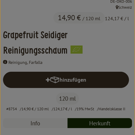
, Kontrollstelle:
DE-ÖKO-006
Kochen & Backen
Schweiz
, Herkunft:
Süß & Pikant
14,90 €
/ 120 ml
124,17 €
/ l
Getränke
Grapefruit Seidiger
Haushalt
Reinigungsschaum
Reinigung, Farfalla
Einkaufen
Über uns
hinzufügen
Produkt zum Warenkorb hinzufüg
Aktuelles
120 ml
Erleben
#8754
14,90 €
/ 120 ml
124,17 €
/ l
19% MwSt
Handelsklasse II
Info
Herkunft