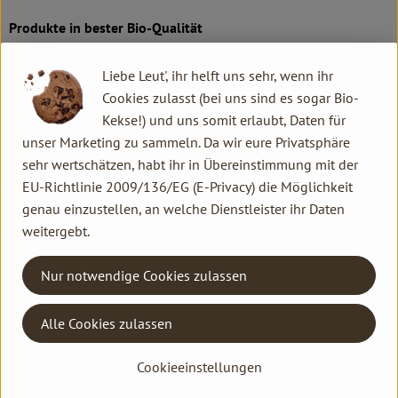
Produkte in bester Bio-Qualität
Produktqualität steht bei Rapunzel an erster Stelle. Das
Liebe Leut', ihr helft uns sehr, wenn ihr
Qualitätssicherungs-Team nimmt daher eine Schlüsselposition
Cookies zulasst (bei uns sind es sogar Bio-
im Unternehmen ein. Die Kontrollen der Rohstoffe beginnen
Kekse!) und uns somit erlaubt, Daten für
bereits auf dem Feld. Bei Wareneingang werden alle Rohstoffe
unser Marketing zu sammeln. Da wir eure Privatsphäre
und Produkte beprobt. Zusätzlich werden sie durch anerkannte
sehr wertschätzen, habt ihr in Übereinstimmung mit der
externe Labors unabhängig analysiert.
EU-Richtlinie 2009/136/EG (E-Privacy) die Möglichkeit
genau einzustellen, an welche Dienstleister ihr Daten
Wie schon zu Beginn liegen Rapunzel auch heute die
weitergebt.
persönlichen Kontakte zu den Lieferanten und langfristige
Partnerschaften besonders am Herzen. Besuche vor Ort,
Nur notwendige Cookies zulassen
Beratung durch eigene Agrar-Ingenieure und der rege
Austausch miteinander sichern die einwandfreie Qualität der
Rohstoffe ab. Das schafft Transparenz - vom Feld bis zum
Alle Cookies zulassen
Teller des Verbrauchers.
Cookieeinstellungen