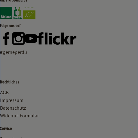
Unsere Standards
Externer Link zu https://www.bioland.de/verbraucher
Externer Link zu https://www.oekokiste.de/
Folge uns auf:
Externer Link zu https://www.facebook.com/lammertzhof/
Externer Link zu https://www.instagram.com/lammert
Externer Link zu https://www.youtube.com/
Externer Link zu https://www
#gerneperdu
Rechtliches
AGB
Impressum
Datenschutz
Widerruf-Formular
Service