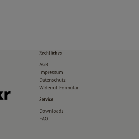
Rechtliches
/www.bioland.de/verbraucher
ps://www.oekokiste.de/
AGB
Impressum
Datenschutz
Widerruf-Formular
//www.facebook.com/lammertzhof/
ttps://www.instagram.com/lammertzhof/
k zu https://www.youtube.com/channel/UCWPUzJurFKb0KRK7upa
Externer Link zu https://www.flickr.com/photos/lammertzhof
Service
Downloads
FAQ