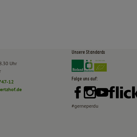
Unsere Standards
Externer Link zu https:/
Externer Link zu htt
8.30 Uhr
r
Folge uns auf:
747-12
rtzhof.de
Externer Link zu https:
Externer Link zu h
Externer Lin
#gerneperdu