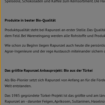
Speiseöle, Schokoladen und Kaffee zum Kernsortiment. Die Hälft
Produkte in bester Bio-Qualität
Produktqualität steht bei Rapunzel an erster Stelle. Das Qual
dem Feld. Bei Wareneingang werden alle Rohstoffe und Produkt
Wie schon zu Beginn liegen Rapunzel auch heute die persönlic
Agrar-Ingenieure und der rege Austausch miteinander sichern di
Das größte Rapunzel Anbauprojekt: Bio aus der Türkei
Als Bio-Pionier setzt sich Rapunzel von Anfang an für die För
Welt entstanden.
Das 1985 gegründete Türkei-Projekt ist das größte und am län
Rapunzel an - darunter Feigen, Aprikosen, Sultaninen, Haseln