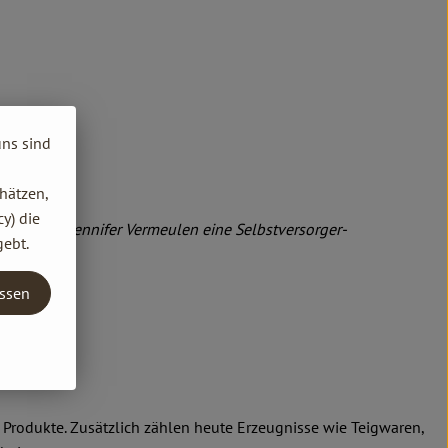
uns sind
hätzen,
y) die
lhelm und Jennifer Vermeulen eine Selbstversorger-
gebt.
entwickelt.
assen
Produkte. Zusätzlich zählen heute Erzeugnisse wie Teigwaren,