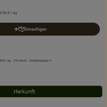
9,90 €
/ kg
hinzufügen
Produkt zum Warenkorb hinzufügen
90 €
/ kg
7% MwSt
Handelsklasse II
Herkunft