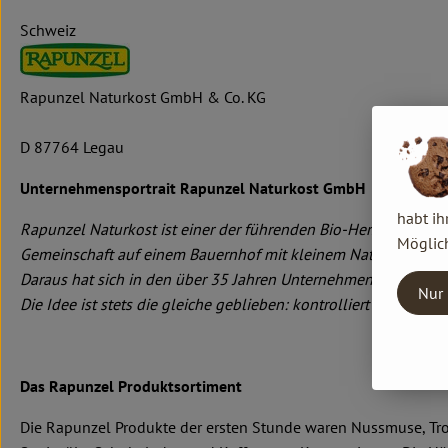
Schweiz
Rapunzel Naturkost GmbH & Co. KG
D 87764 Legau
Unternehmensportrait Rapunzel Naturkost GmbH
habt ih
Rapunzel Naturkost ist einer der führenden Bio-Hersteller in
Möglich
Gemeinschaft auf einem Bauernhof mit kleinem Naturkostlade
Daraus hat sich in den über 35 Jahren Unternehmensgeschichte
Nur 
Die Idee ist stets die gleiche geblieben: kontrolliert biologis
Das Rapunzel Produktsortiment
Die Rapunzel Produkte der ersten Stunde waren Nussmuse, Troc