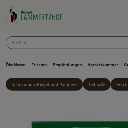
Ökokisten
Frisches
Empfehlungen
Vorratskammer
G
Schokolade, Riegel und Pralinen
Gebäck
Fruch