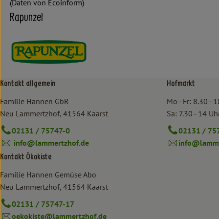
(Daten von Ecoinform)
Rapunzel
Kontakt allgemein
Hofmarkt
Familie Hannen GbR
Mo–Fr: 8.30–1
Neu Lammertzhof, 41564 Kaarst
Sa: 7.30–14 Uh
02131 / 75747-0
02131 / 75
info@lammertzhof.de
info@lamme
Kontakt Ökokiste
Familie Hannen Gemüse Abo
Neu Lammertzhof, 41564 Kaarst
02131 / 75747-17
oekokiste@lammertzhof.de