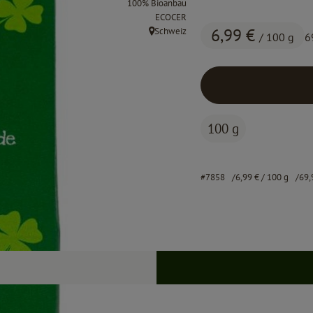
100% Bioanbau
, Kontrollstelle:
ECOCER
6,99 €
Schweiz
/ 100 g
6
, Herkunft:
100 g
#7858
6,99 €
/ 100 g
69,