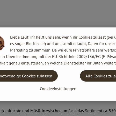
Liebe Leut', ihr helft uns sehr, wenn ihr Cookies zulasst (bei 
es sogar Bio-Kekse!) und uns somit erlaubt, Daten für unser
Marketing zu sammeln. Da wir eure Privatsphäre sehr wertsc
r in Übereinstimmung mit der EU-Richtlinie 2009/136/EG (E-Privac
 Europa. Begonnen hat alles ganz klein: 1974 gründeten Joseph Wi
keit genau einzustellen, an welche Dienstleister ihr Daten weiter
n im bayerischen Augsburg.
 ein international agierendes Unternehmen mit 300 Mitarbeitern 
notwendige Cookies zulassen
Alle Cookies zul
che, naturbelassene und vegetarische Lebensmittel herzustellen.
Cookieeinstellungen
kenfrüchte und Müsli. Inzwischen umfasst das Sortiment ca. 550 