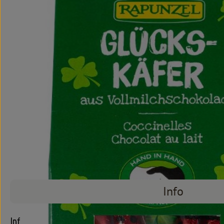
Info
Info