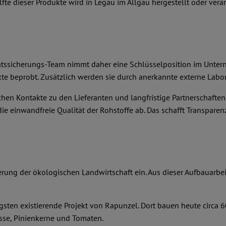
e dieser Produkte wird in Legau im Allgäu hergestellt oder verar
itätssicherungs-Team nimmt daher eine Schlüsselposition im Unter
e beprobt. Zusätzlich werden sie durch anerkannte externe Labor
hen Kontakte zu den Lieferanten und langfristige Partnerschafte
e einwandfreie Qualität der Rohstoffe ab. Das schafft Transparenz
derung der ökologischen Landwirtschaft ein. Aus dieser Aufbauarbe
gsten existierende Projekt von Rapunzel. Dort bauen heute circa 
üsse, Pinienkerne und Tomaten.