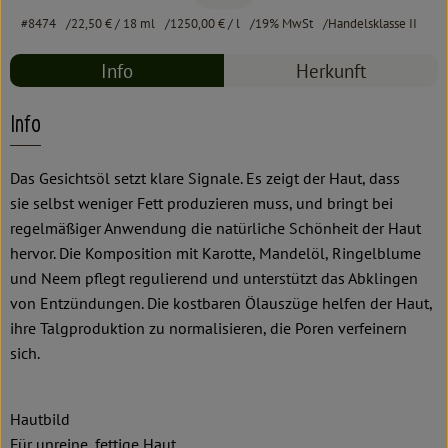
#8474
22,50 €
/ 18 ml
1250,00 €
/ l
19% MwSt
Handelsklasse II
Info
Herkunft
Info
Das Gesichtsöl setzt klare Signale. Es zeigt der Haut, dass
sie selbst weniger Fett produzieren muss, und bringt bei
regelmäßiger Anwendung die natürliche Schönheit der Haut
hervor. Die Komposition mit Karotte, Mandelöl, Ringelblume
und Neem pflegt regulierend und unterstützt das Abklingen
von Entzündungen. Die kostbaren Ölauszüge helfen der Haut,
ihre Talgproduktion zu normalisieren, die Poren verfeinern
sich.
Hautbild
Für unreine, fettige Haut.