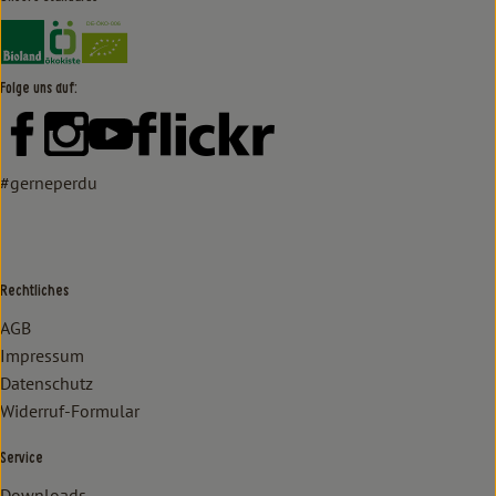
Externer Link zu https://www.bioland.de/verbraucher
Externer Link zu https://www.oekokiste.de/
Folge uns auf:
Externer Link zu https://www.facebook.com/lammertzhof/
Externer Link zu https://www.instagram.com/lammert
Externer Link zu https://www.youtube.com/
Externer Link zu https://www
#gerneperdu
Rechtliches
AGB
Impressum
Datenschutz
Widerruf-Formular
Service
Downloads