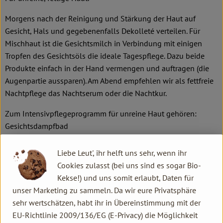
Morgens nach der Reinigung und Stärkung der Haut auf
Gesicht, Hals und gegebenenfalls Dekolleté verteilen. Für
Mischhaut ist die Gesichtsmilch in Verbindung mit einigen
Tropfen des Gesichtsöls die ideale Tagespflege. Dazu beide
Produkte einfach in der Hand vermengen und auftragen (die
Augenpartie aussparen). Am Abend empfehlen wir als fettfreie
Nachtpflege das Nachtserum oder die Nachtkur.
Zum Intensivpflegeprogramm für unreine Haut gehören:
Gesichtsdampfbad
Reinigungsmaske
Revitalisierende Maske
Liebe Leut', ihr helft uns sehr, wenn ihr
Abdeckstift deckt ab und klärt
Cookies zulasst (bei uns sind es sogar Bio-
Kekse!) und uns somit erlaubt, Daten für
Probieren Sie die Produkte mit dem Gesichtpflegeset
unser Marketing zu sammeln. Da wir eure Privatsphäre
klärend aus.
sehr wertschätzen, habt ihr in Übereinstimmung mit der
Gönnen Sie sich eine Dr. Hauschka Spezialbehandlung für
EU-Richtlinie 2009/136/EG (E-Privacy) die Möglichkeit
unreine, entzündliche Haut.