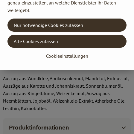
genau einzustellen, an welche Dienstleister ihr Daten
Bei Mischhaut das Gesichtsöl mit der Gesichtsmilch in der
weitergebt.
Handinnenfläche mischen. Das wirkt Mitesserbildung und
starker Verhornung entgegen.
Nur notwendige Cookies zulassen
In Verbindung mit der Rosen Tagescreme schützt das
Gesichtsöl die empfindliche, gerötete Haut vor
Alle Cookies zulassen
Witterungseinflüssen.
Das Gesichtsöl kann für jede Haut, über der jeweiligen
Cookieeinstellungen
Tagespflege angewendet, einen zusätzlichen Kälteschutz
bieten.
Auszug aus Wundklee, Aprikosenkernöl, Mandelöl, Erdnussöl,
Auszüge aus Karotte und Johanniskraut, Sonnenblumenöl,
Auszug aus Ringelblume, Weizenkeimöl, Auszug aus
Neemblättern, Jojobaöl, Weizenkleie-Extrakt, Ätherische Öle,
Lecithin, Kakaobutter.
Produktinformationen