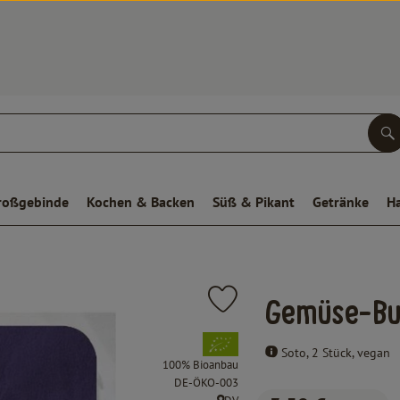
S
roßgebinde
Kochen & Backen
Süß & Pikant
Getränke
H
Produkt zu Favouriten hinzufüge
Gemüse-Bur
, Verband:
Soto, 2 Stück, vegan
100% Bioanbau
, Kontrollstelle:
DE-ÖKO-003