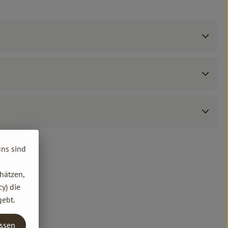
uns sind
hätzen,
y) die
gebt.
assen