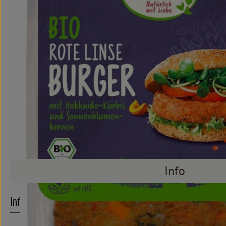
Info
Info