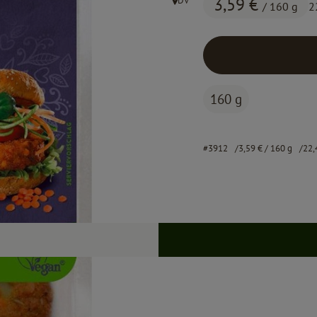
3,59 €
DV
/ 160 g
2
, Herkunft:
160 g
#3912
3,59 €
/ 160 g
22,