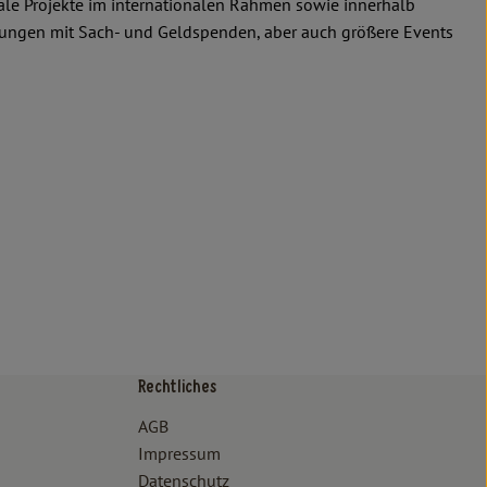
ale Projekte im internationalen Rahmen sowie innerhalb
ltungen mit Sach- und Geldspenden, aber auch größere Events
Rechtliches
/www.bioland.de/verbraucher
ps://www.oekokiste.de/
AGB
Impressum
Datenschutz