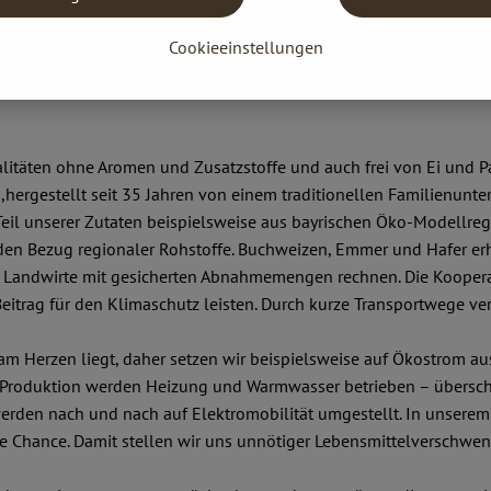
Cookieeinstellungen
litäten ohne Aromen und Zusatzstoffe und auch frei von Ei und P
n,hergestellt seit 35 Jahren von einem traditionellen Familienun
Teil unserer Zutaten beispielsweise aus bayrischen Öko-Modellreg
 den Bezug regionaler Rohstoffe. Buchweizen, Emmer und Hafer er
ie Landwirte mit gesicherten Abnahmemengen rechnen. Die Koopera
 Beitrag für den Klimaschutz leisten. Durch kurze Transportwege 
am Herzen liegt, daher setzen wir beispielsweise auf Ökostrom a
r Produktion werden Heizung und Warmwasser betrieben – übersc
en nach und nach auf Elektromobilität umgestellt. In unserem 
te Chance. Damit stellen wir uns unnötiger Lebensmittelverschw