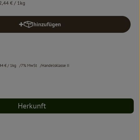
2,44 €
/ 1kg
hinzufügen
Produkt zum Warenkorb hinzufügen
44 €
/ 1kg
7% MwSt
Handelsklasse II
Herkunft