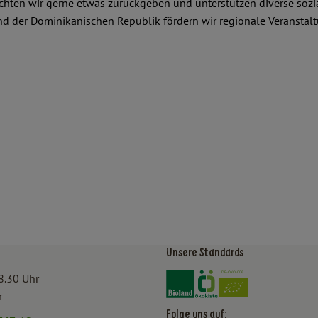
chten wir gerne etwas zurückgeben und unterstützen diverse sozi
und der Dominikanischen Republik fördern wir regionale Veransta
Unsere Standards
Externer Link zu https:/
Externer Link zu htt
8.30 Uhr
r
Folge uns auf: