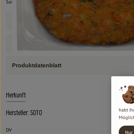
Soto, 2 Stück, vegan
Produktinformationen
Zutaten
Produktdatenblatt
Herkunft
habt ih
Hersteller: SOTO
Möglich
DV
Nur 