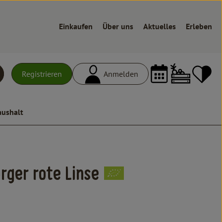
Einkaufen
Über uns
Aktuelles
Erleben
Warenk
L
Registrieren
Anmelden
uchen
aushalt
n
ger rote Linse