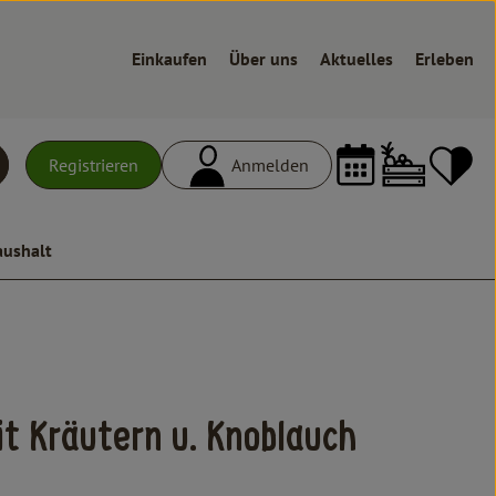
Einkaufen
Über uns
Aktuelles
Erleben
Warenk
L
Registrieren
Anmelden
uchen
aushalt
t Kräutern u. Knoblauch