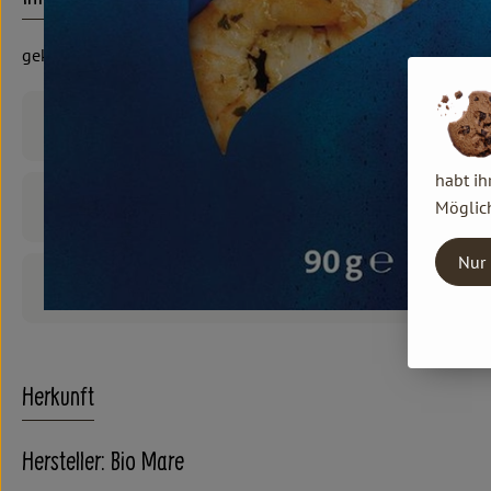
gekocht und geräuchert
Produktinformationen
habt ih
Zutaten
Möglich
Nur 
Produktdatenblatt
Herkunft
Hersteller: Bio Mare