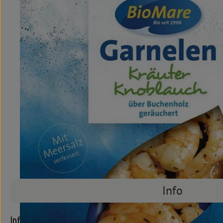
Info
Info