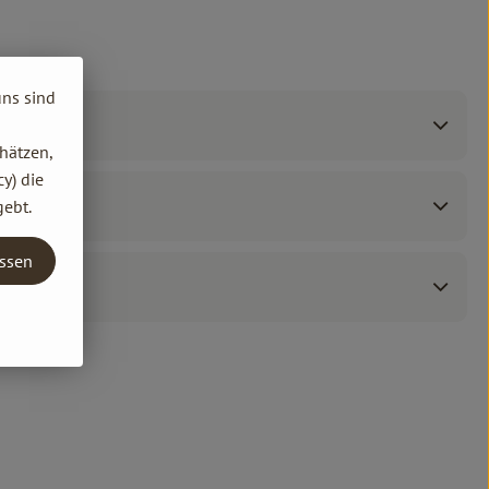
uns sind
hätzen,
y) die
gebt.
assen