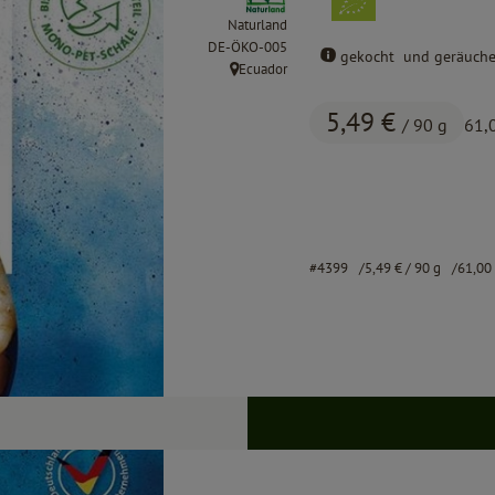
Naturland
, Kontrollstelle:
DE-ÖKO-005
gekocht und geräuche
Ecuador
, Herkunft:
5,49 €
/ 90 g
61,
#4399
5,49 €
/ 90 g
61,00