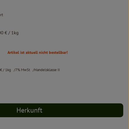
rt
00 €
/ 1kg
Artikel ist aktuell nicht bestellbar!
 €
/ 1kg
7% MwSt
Handelsklasse II
Herkunft