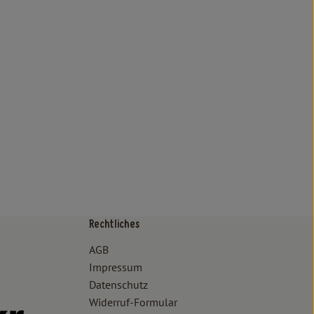
Rechtliches
/www.bioland.de/verbraucher
ps://www.oekokiste.de/
AGB
Impressum
Datenschutz
Widerruf-Formular
//www.facebook.com/lammertzhof/
ttps://www.instagram.com/lammertzhof/
k zu https://www.youtube.com/channel/UCWPUzJurFKb0KRK7upa
Externer Link zu https://www.flickr.com/photos/lammertzhof