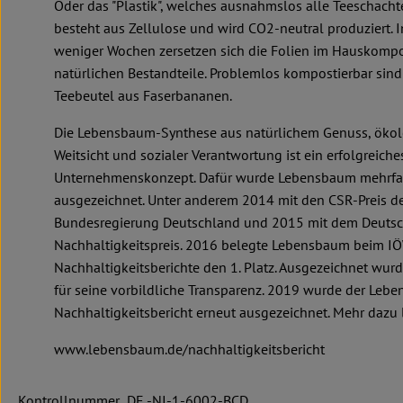
Oder das "Plastik", welches ausnahmslos alle Teeschacht
besteht aus Zellulose und wird CO2-neutral produziert. 
weniger Wochen zersetzen sich die Folien im Hauskompos
natürlichen Bestandteile. Problemlos kompostierbar sind
Teebeutel aus Faserbananen.
Die Lebensbaum-Synthese aus natürlichem Genuss, ökol
Weitsicht und sozialer Verantwortung ist ein erfolgreiche
Unternehmenskonzept. Dafür wurde Lebensbaum mehrf
ausgezeichnet. Unter anderem 2014 mit den CSR-Preis d
Bundesregierung Deutschland und 2015 mit dem Deuts
Nachhaltigkeitspreis. 2016 belegte Lebensbaum beim I
Nachhaltigkeitsberichte den 1. Platz. Ausgezeichnet wu
für seine vorbildliche Transparenz. 2019 wurde der Leb
Nachhaltigkeitsbericht erneut ausgezeichnet. Mehr dazu 
www.lebensbaum.de/nachhaltigkeitsbericht
Kontrollnummer ,DE -NI-1-6002-BCD