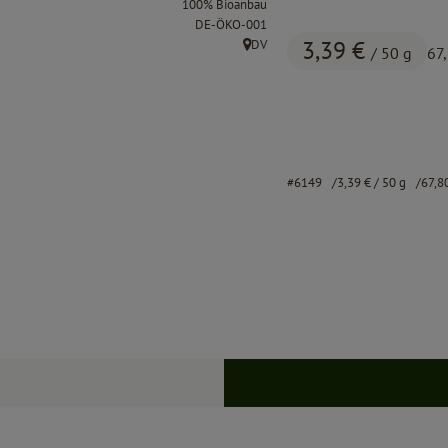
100% Bioanbau
, Kontrollstelle:
DE-ÖKO-001
3,39 €
DV
/ 50 g
67
, Herkunft:
#6149
3,39 €
/ 50 g
67,8