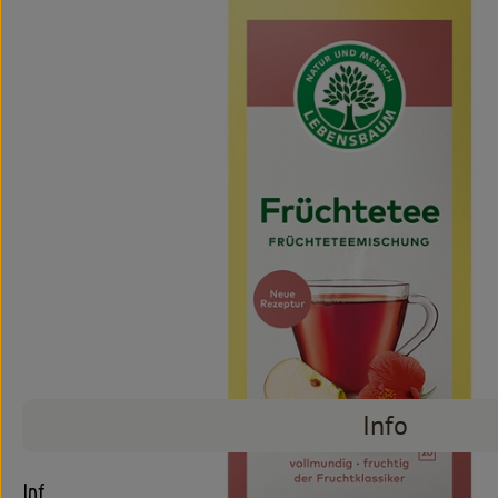
Info
Info