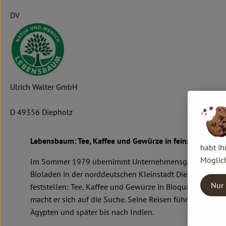
DV
Ulrich Walter GmbH
D 49356 Diepholz
Lebensbaum: Tee, Kaffee und Gewürze in feinster Bioqua
habt ih
Möglich
Im Sommer 1979 übernimmt Unternehmensgründer Ulric
Bioladen in der norddeutschen Kleinstadt Diepholz. Schn
Nur 
feststellen: Tee, Kaffee und Gewürze in Bioqualität gibt e
macht er sich auf die Suche. Seine Reisen führen ihn nac
Ägypten und später bis nach Indien.