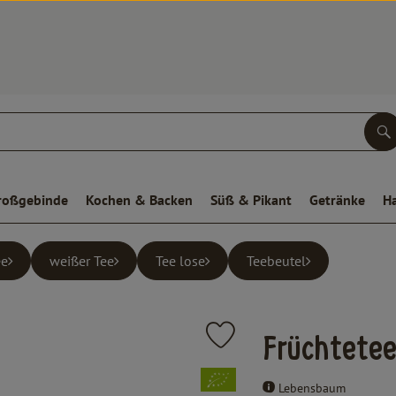
S
roßgebinde
Kochen & Backen
Süß & Pikant
Getränke
H
ee
weißer Tee
Tee lose
Teebeutel
Produkt zu Favouriten hinzufüge
Früchtetee
, Verband:
Lebensbaum