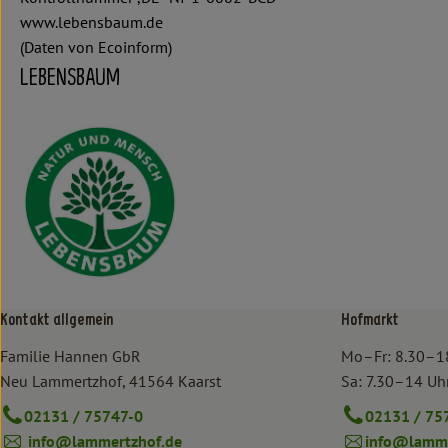
www.lebensbaum.de
(Daten von Ecoinform)
LEBENSBAUM
Kontakt allgemein
Hofmarkt
Familie Hannen GbR
Mo–Fr: 8.30–1
Neu Lammertzhof, 41564 Kaarst
Sa: 7.30–14 Uh
02131 / 75747-0
02131 / 75
info@lammertzhof.de
info@lamme