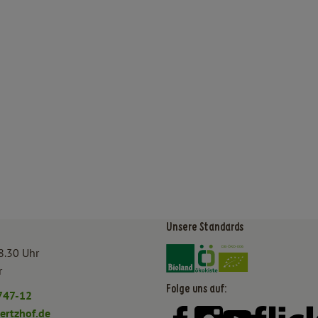
Unsere Standards
Externer Link zu https:/
Externer Link zu htt
8.30 Uhr
r
Folge uns auf:
747-12
rtzhof.de
Externer Link zu https:
Externer Link zu h
Externer Lin