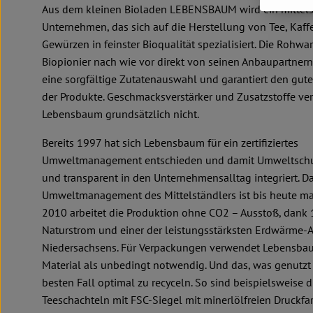
Aus dem kleinen Bioladen LEBENSBAUM wird ein mittels
Unternehmen, das sich auf die Herstellung von Tee, Kaff
Gewürzen in feinster Bioqualität spezialisiert. Die Rohwa
Biopionier nach wie vor direkt von seinen Anbaupartnern
eine sorgfältige Zutatenauswahl und garantiert den gu
der Produkte. Geschmacksverstärker und Zusatzstoffe v
Lebensbaum grundsätzlich nicht.
Bereits 1997 hat sich Lebensbaum für ein zertifiziertes
Umweltmanagement entschieden und damit Umweltschut
und transparent in den Unternehmensalltag integriert. D
Umweltmanagement des Mittelständlers ist bis heute m
2010 arbeitet die Produktion ohne CO2 – Ausstoß, dank
Naturstrom und einer der leistungsstärksten Erdwärme-
Niedersachsens. Für Verpackungen verwendet Lebensba
Material als unbedingt notwendig. Und das, was genutzt w
besten Fall optimal zu recyceln. So sind beispielsweise d
Teeschachteln mit FSC-Siegel mit minerlölfreien Druckfa