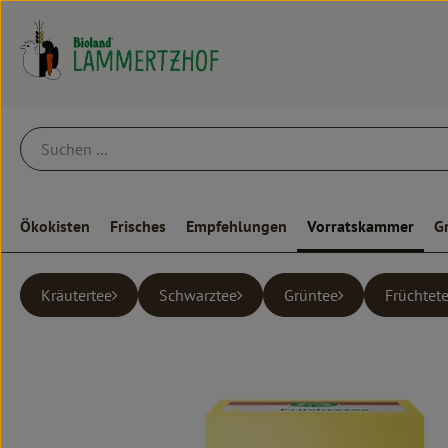
Ökokisten
Frisches
Empfehlungen
Vorratskammer
G
Kräutertee
Schwarztee
Grüntee
Früchtet