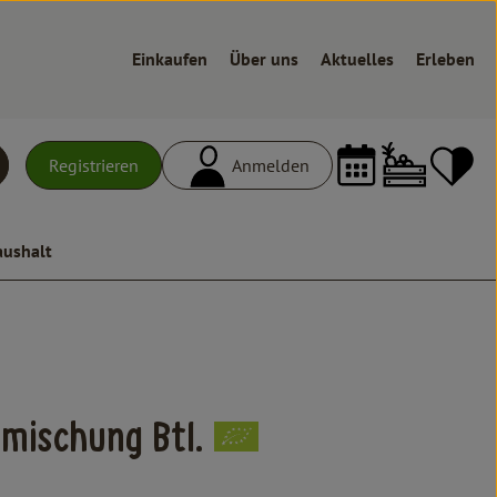
Einkaufen
Über uns
Aktuelles
Erleben
Warenk
L
Registrieren
Anmelden
uchen
aushalt
n
mischung Btl.