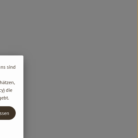
uns sind
hätzen,
y) die
gebt.
assen