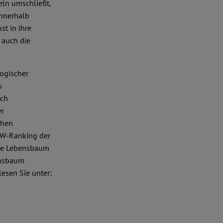
eln umschließt,
Innerhalb
t in ihre
 auch die
ogischer
s
ach
er
chen
ÖW-Ranking der
rde Lebensbaum
ensbaum
lesen Sie unter: