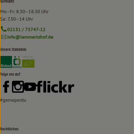
Hofmarkt
Mo–Fr: 8.30–18.30 Uhr
Sa: 7.30–14 Uhr
02131 / 75747-12
info@lammertzhof.de
Unsere Standards
Externer Link zu https://www.bioland.de/verbraucher
Externer Link zu https://www.oekokiste.de/
Folge uns auf:
Externer Link zu https://www.facebook.com/lammertzhof/
Externer Link zu https://www.instagram.com/lammert
Externer Link zu https://www.youtube.com/
Externer Link zu https://www
#gerneperdu
Rechtliches