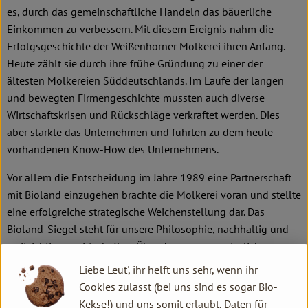
es, durch das gemeinschaftliche Handeln das bäuerliche
Einkommen zu verbessern. Mit diesem Ereignis nahm die
Erfolgsgeschichte der Weißenhorner Molkerei ihren Anfang.
Heute zählt sie durch ihre frühe Gründung zu einer der
ältesten Molkereien Süddeutschlands. Im Laufe der langen
und bewegten Firmengeschichte mussten auch diverse
Wirtschaftskrisen und Rückschläge verkraftet werden. Dies
aber stärkte das Unternehmen und führten zu dem heute
vorhandenen Know-How des Unternehmens.
Vor allem die Entscheidung im Jahre 1989 eine Partnerschaft
mit Bioland einzugehen brachte die Molkerei voran und stellte
eine erfolgreiche strategische Weichenstellung dar. Das
Bioland-Siegel steht für unsere Philosophie, nachhaltig und
weitsichtig zu wirtschaften. Über den ganzen natürlichen
Kreislauf hinweg werden Wasser, Luft, Boden und Klima für
Liebe Leut', ihr helft uns sehr, wenn ihr
nachfolgende Generationen geschont.
Cookies zulasst (bei uns sind es sogar Bio-
Kekse!) und uns somit erlaubt, Daten für