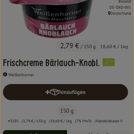
Bioland
Kochen & Backen
, Kontrollstelle:
DE-ÖKO-001
Deutschland
Süß & Pikant
, Herkunft:
Getränke
Haushalt
2,79 €
/ 150 g
18,60 €
/ 1kg
Frischcreme Bärlauch-Knobl.
Einkaufen
Weißenhorner
Über uns
Aktuelles
hinzufügen
Produkt zum Warenkorb hinzufüg
Erleben
150 g
#3185
2,79 €
/ 150 g
18,60 €
/ 1kg
7% MwSt
Handelsklasse II