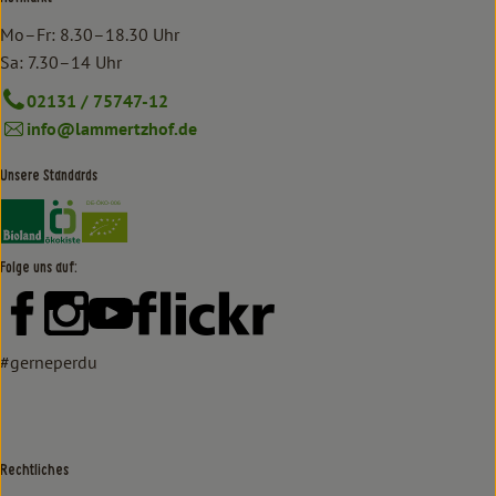
Mo–Fr: 8.30–18.30 Uhr
Sa: 7.30–14 Uhr
02131 / 75747-12
info@lammertzhof.de
Unsere Standards
Externer Link zu https://www.bioland.de/verbraucher
Externer Link zu https://www.oekokiste.de/
Folge uns auf:
Externer Link zu https://www.facebook.com/lammertzhof/
Externer Link zu https://www.instagram.com/lammert
Externer Link zu https://www.youtube.com/
Externer Link zu https://www
#gerneperdu
Rechtliches