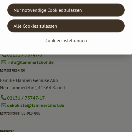
Nur notwendige Cookies zulassen
Alle Cookies zulassen
Kontakt allgemein
Familie Hannen GbR
Cookieeinstellungen
Neu Lammertzhof, 41564 Kaarst
02131 / 75747-0
info@lammertzhof.de
Kontakt Ökokiste
Familie Hannen Gemüse Abo
Neu Lammertzhof, 41564 Kaarst
02131 / 75747-17
oekokiste@lammertzhof.de
Kontrollstelle: DE-ÖKO-006
Hofmarkt