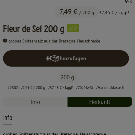
FR
Kochen & Backen
, Herk
7,49 €
/ 200 g
37,45 €
/ kggP
Süß & Pikant
Fleur de Sel 200 g
Getränke
grobes Spitzensalz aus der Bretagne, Heuschrecke
Haushalt
hinzufügen
Produkt zum Warenkorb hinzufüg
Einkaufen
200 g
Über uns
#7302
7,49 €
/ 200 g
37,45 €
/ kggP
7% MwSt
Handelsklasse II
Aktuelles
Info
Herkunft
Erleben
Info
grobes Spitzensalz aus der Bretagne, Heuschrecke