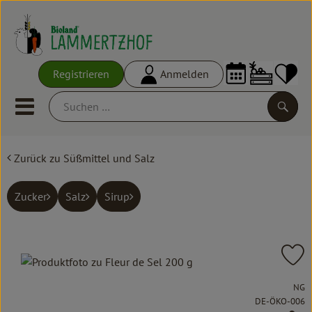
Warenko
Registrieren
Anmelden
Link
Mobiles Menu öffnen oder schl
Suche
Zurück zu Süßmittel und Salz
Ökokisten
Frisches
Zucker
Salz
Sirup
Empfehlungen
Vorratskammer
Pr
Großgebinde
, Verband:
NG
, Kontrollstelle:
DE-ÖKO-006