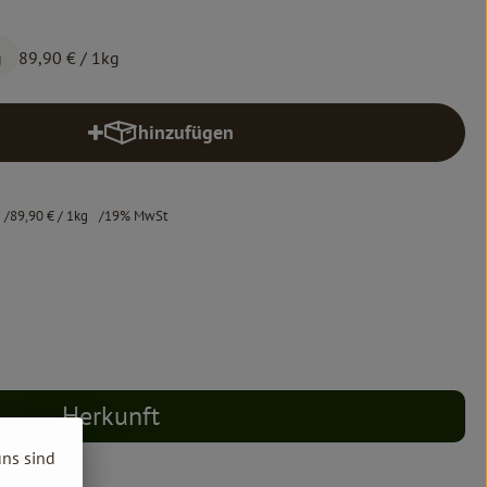
g
89,90 €
/ 1kg
hinzufügen
Produkt zum Warenkorb hinzufügen
89,90 €
/ 1kg
19% MwSt
Herkunft
uns sind