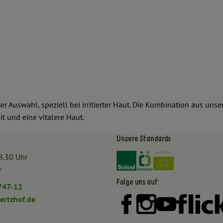
roßer Auswahl, speziell bei irritierter Haut. Die Kombination aus 
t und eine vitalere Haut.
Unsere Standards
Externer Link zu https:/
Externer Link zu htt
8.30 Uhr
r
Folge uns auf:
747-12
rtzhof.de
Externer Link zu https:
Externer Link zu h
Externer Lin