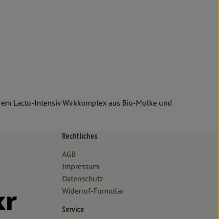
unserem Lacto-Intensiv Wirkkomplex aus Bio-Molke und
Rechtliches
/www.bioland.de/verbraucher
ps://www.oekokiste.de/
AGB
Impressum
Datenschutz
Widerruf-Formular
//www.facebook.com/lammertzhof/
ttps://www.instagram.com/lammertzhof/
k zu https://www.youtube.com/channel/UCWPUzJurFKb0KRK7upa
Externer Link zu https://www.flickr.com/photos/lammertzhof
Service