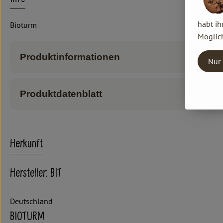
habt ih
Bioturm
Möglich
Produktinformationen
Nur 
Produktdatenblatt
Herkunft
Hersteller: BIT
Deutschland
BIOTURM