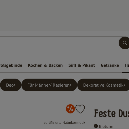
S
roßgebinde
Kochen & Backen
Süß & Pikant
Getränke
H
Deo
Für Männer/ Rasieren
Dekorative Kosmetik
Monatsangeb
Produkt zu Favouriten hinz
Feste Du
, Verband:
zertifizierte Naturkosmetik
Bioturm
, Kontrollstelle:
.