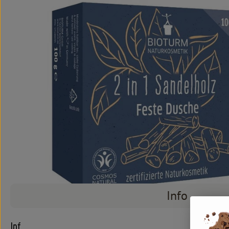
Info
Info