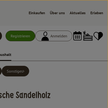
Einkaufen
Über uns
Aktuelles
Erleben
Warenk
L
Registrieren
Anmelden
uchen
aushalt
Sonstiges
ote
ufügen
sche Sandelholz