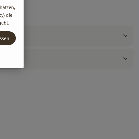
hätzen,
y) die
gebt.
assen