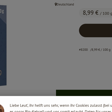
Deutschland
, Herkunft:
8,99 €
/ 100 
#8200
8,99 €
/ 100 g
Liebe Leut', ihr helft uns sehr, wenn ihr Cookies zulasst (bei 
es sogar Bio-Kekse!) und uns somit erlaubt, Daten für unser