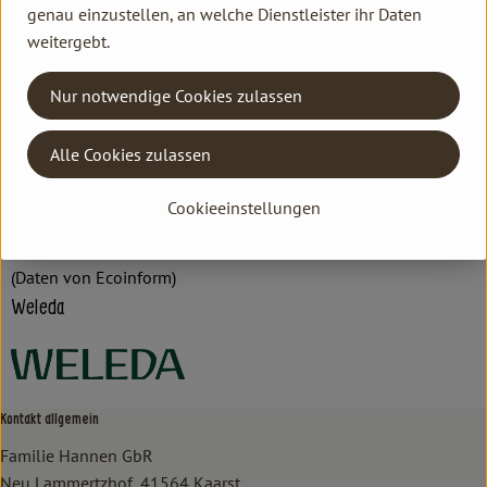
genau einzustellen, an welche Dienstleister ihr Daten
DV
weitergebt.
Nur notwendige Cookies zulassen
Weleda AG
Alle Cookies zulassen
D 73525 Schwäbisch Gmünd
Hochwertige Naturpflegeprodukte für Gesicht, Körper & Haar.
Cookieeinstellungen
Natürlich wirksame anthroposophische Arzneimittel.
zur WebSite
(Daten von Ecoinform)
Weleda
Kontakt allgemein
Familie Hannen GbR
Neu Lammertzhof, 41564 Kaarst