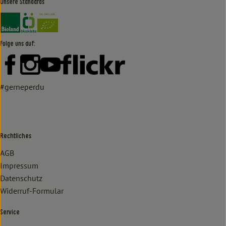
Unsere Standards
Externer Link zu https://www.bioland.de/verbraucher
Externer Link zu https://www.oekokiste.de/
Folge uns auf:
Externer Link zu https://www.facebook.com/lammertzhof/
Externer Link zu https://www.instagram.com/lammert
Externer Link zu https://www.youtube.com/
Externer Link zu https://www
#gerneperdu
Rechtliches
AGB
Impressum
Datenschutz
Widerruf-Formular
Service