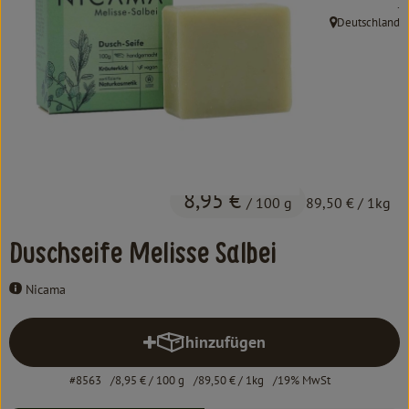
, 
.
Kochen & Backen
Deutschland
, Herkunft:
Süß & Pikant
Getränke
Haushalt
Einkaufen
8,95 €
/ 100 g
89,50 €
/ 1kg
Über uns
Duschseife Melisse Salbei
Aktuelles
Nicama
Erleben
hinzufügen
Produkt zum Warenkorb hinzufü
#8563
8,95 €
/ 100 g
89,50 €
/ 1kg
19% MwSt