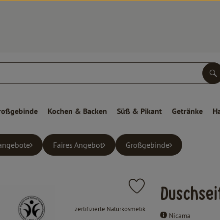
S
roßgebinde
Kochen & Backen
Süß & Pikant
Getränke
H
angebote
Faires Angebot
Großgebinde
Produkt zu Favouriten hinz
Duschsei
, Verband:
zertifizierte Naturkosmetik
Nicama
, Kontrollstelle:
.