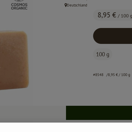
Deutschland
, Herkunft:
8,95 €
/ 100 
100 g
#8548
8,95 €
/ 100 g