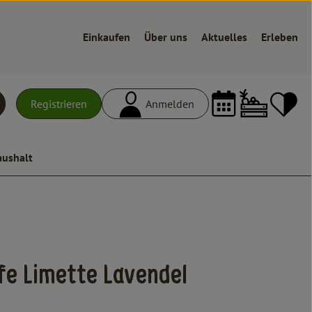
Einkaufen
Über uns
Aktuelles
Erleben
Warenk
L
Registrieren
Anmelden
uchen
aushalt
ufügen
fe Limette Lavendel