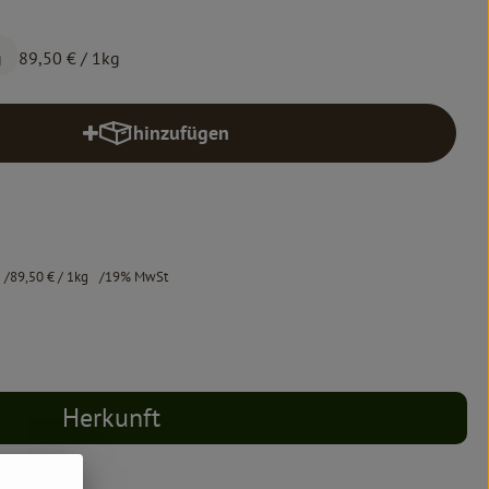
g
89,50 €
/ 1kg
hinzufügen
Produkt zum Warenkorb hinzufügen
89,50 €
/ 1kg
19% MwSt
Herkunft