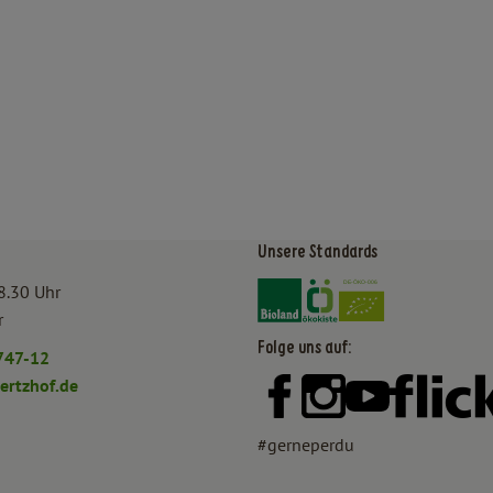
Unsere Standards
Externer Link zu https:/
Externer Link zu htt
8.30 Uhr
r
Folge uns auf:
747-12
rtzhof.de
Externer Link zu https:
Externer Link zu h
Externer Lin
#gerneperdu