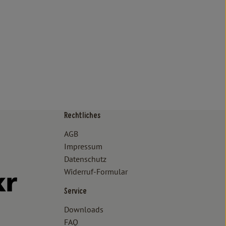
Rechtliches
/www.bioland.de/verbraucher
ps://www.oekokiste.de/
AGB
Impressum
Datenschutz
Widerruf-Formular
//www.facebook.com/lammertzhof/
ttps://www.instagram.com/lammertzhof/
k zu https://www.youtube.com/channel/UCWPUzJurFKb0KRK7upa
Externer Link zu https://www.flickr.com/photos/lammertzhof
Service
Downloads
FAQ