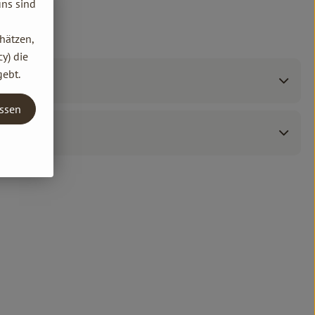
uns sind
hätzen,
y) die
gebt.
assen