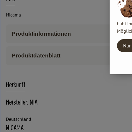
Nicama
habt ih
Möglich
Produktinformationen
Nur 
Produktdatenblatt
Herkunft
Hersteller: NIA
Deutschland
NICAMA