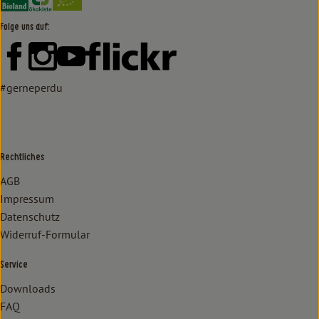
Folge uns auf:
Externer Link zu https://www.facebook.com/lammertzhof/
Externer Link zu https://www.instagram.com/lammert
Externer Link zu https://www.youtube.com/
Externer Link zu https://www
#gerneperdu
Rechtliches
AGB
Impressum
Datenschutz
Widerruf-Formular
Service
Downloads
FAQ