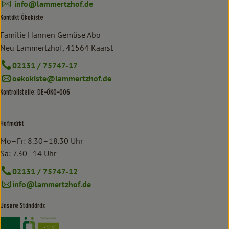
info@lammertzhof.de
Kontakt Ökokiste
Familie Hannen Gemüse Abo
Neu Lammertzhof, 41564 Kaarst
02131 / 75747-17
oekokiste@lammertzhof.de
Kontrollstelle: DE-ÖKO-006
Hofmarkt
Mo–Fr: 8.30–18.30 Uhr
Sa: 7.30–14 Uhr
02131 / 75747-12
info@lammertzhof.de
Unsere Standards
Externer Link zu https://www.bioland.de/verbraucher
Externer Link zu https://www.oekokiste.de/