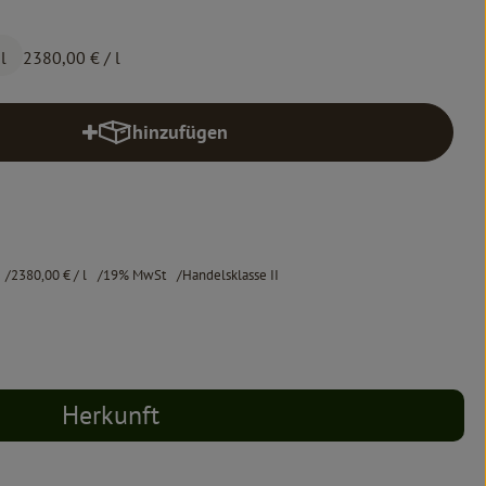
l
2380,00 €
/ l
hinzufügen
Produkt zum Warenkorb hinzufügen
2380,00 €
/ l
19% MwSt
Handelsklasse II
Herkunft