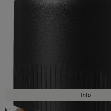
Info
Info