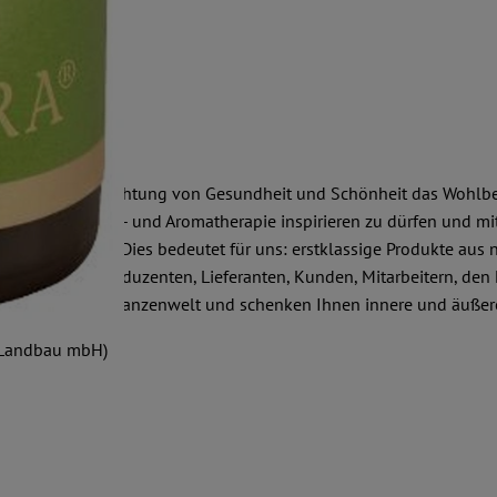
zheitliche Betrachtung von Gesundheit und Schönheit das Wohlbefi
rung in Pflanzen- und Aromatherapie inspirieren zu dürfen und mi
t verpflichtet. Dies bedeutet für uns: erstklassige Produkte aus 
 zu unseren Produzenten, Lieferanten, Kunden, Mitarbeitern, den 
r natürlichen Pflanzenwelt und schenken Ihnen innere und äußer
 Landbau mbH)