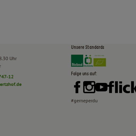
Unsere Standards
Externer Link zu https:/
Externer Link zu htt
8.30 Uhr
r
Folge uns auf:
747-12
rtzhof.de
Externer Link zu https:
Externer Link zu h
Externer Lin
#gerneperdu