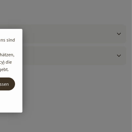
uns sind
hätzen,
y) die
gebt.
assen