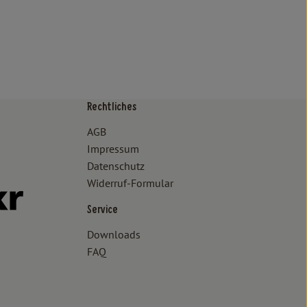
Rechtliches
/www.bioland.de/verbraucher
ps://www.oekokiste.de/
AGB
Impressum
Datenschutz
Widerruf-Formular
//www.facebook.com/lammertzhof/
ttps://www.instagram.com/lammertzhof/
k zu https://www.youtube.com/channel/UCWPUzJurFKb0KRK7upa
Externer Link zu https://www.flickr.com/photos/lammertzhof
Service
Downloads
FAQ