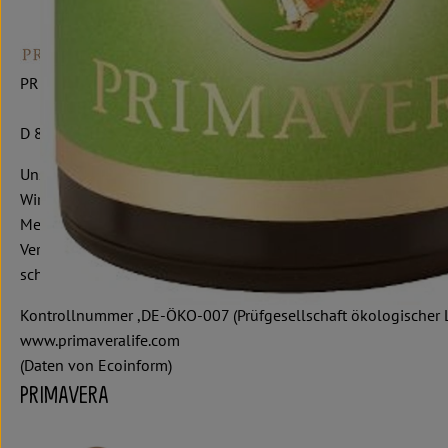
PRIMAVERA LIFE GMBH
D 87466 Oy-Mittelberg
Unsere Philosophie beruht auf dem Verständnis, dass eine gan
Wir freuen uns, andere Menschen mit unserer 27jährigen Erfah
Mensch und Umwelt zu teilen. Wir haben uns zu höchster Qualitä
Verantwortung für Mensch und Natur sowie faire Beziehungen -
schöpfen ihre Wirkkräfte aus dem unermesslichen Reichtum de
Kontrollnummer ,DE-ÖKO-007 (Prüfgesellschaft ökologischer
www.primaveralife.com
(Daten von Ecoinform)
PRIMAVERA