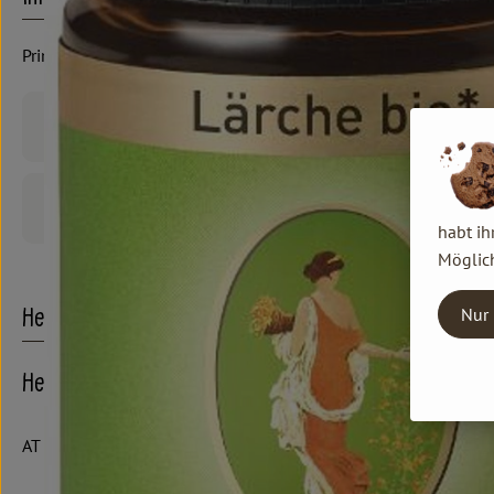
Primavera "Waldbaden"
Produktinformationen
Produktdatenblatt
habt ih
Möglich
Nur 
Herkunft
Hersteller: PRIMAVERA
AT