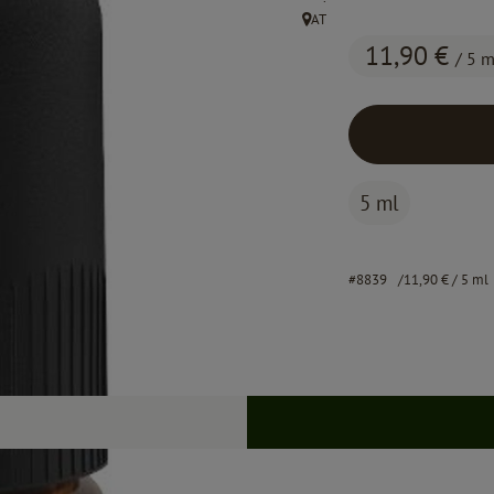
AT
, Herkunft:
11,90 €
/ 5 m
5 ml
#8839
11,90 €
/ 5 ml