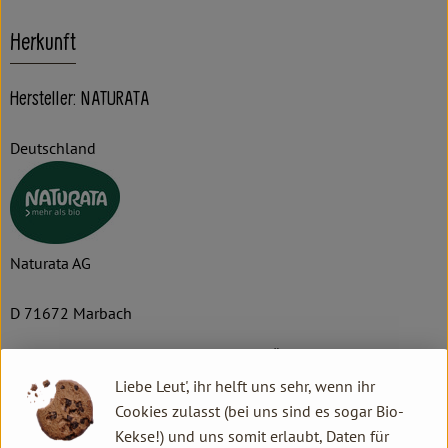
Herkunft
Hersteller: NATURATA
Deutschland
Naturata AG
D 71672 Marbach
Die NATURATA AG – „Wir leben Bio 4.0“
Liebe Leut', ihr helft uns sehr, wenn ihr
Als führender Anbieter von biologischen und bio-dynamischen
Cookies zulasst (bei uns sind es sogar Bio-
Lebensmitteln zeichnet sich die NATURATA AG durch beste
Kekse!) und uns somit erlaubt, Daten für
Qualität, Nachhaltigkeit und einzigartigen Geschmack aus. Die