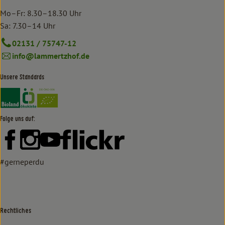
Mo–Fr: 8.30–18.30 Uhr
Sa: 7.30–14 Uhr
02131 / 75747-12
info@lammertzhof.de
Unsere Standards
Externer Link zu https://www.bioland.de/verbraucher
Externer Link zu https://www.oekokiste.de/
Folge uns auf:
Externer Link zu https://www.facebook.com/lammertzhof/
Externer Link zu https://www.instagram.com/lammert
Externer Link zu https://www.youtube.com/
Externer Link zu https://www
#gerneperdu
Rechtliches