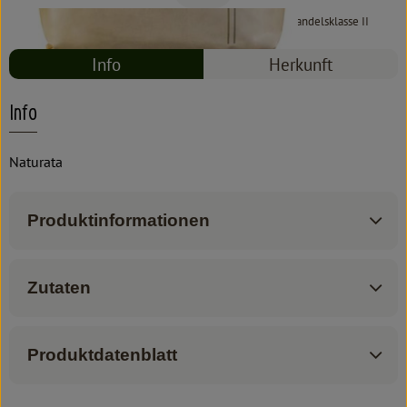
#8906
3,99 €
/ 500 g
7,98 €
/ 1kg
7% MwSt
Handelsklasse II
Info
Herkunft
Info
Naturata
Produktinformationen
Zutaten
Produktdatenblatt