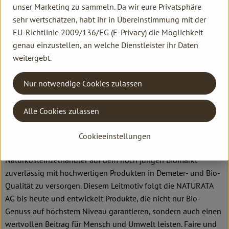
unser Marketing zu sammeln. Da wir eure Privatsphäre
Marke macht dabei den extra Schritt, um Verbrauchern mehr
sehr wertschätzen, habt ihr in Übereinstimmung mit der
als Standard Bio zu garantieren. Die rund 300 Premium-
EU-Richtlinie 2009/136/EG (E-Privacy) die Möglichkeit
Produkte enthalten daher ausschließlich natürliche,
genau einzustellen, an welche Dienstleister ihr Daten
biologische Zutaten und werden besonders schonend
weitergebt.
weiterverarbeitet. Über 50 Prozent der produzierten Produkte
haben zudem Demeter-Qualität. Ebenfalls wichtig sind dem
Nur notwendige Cookies zulassen
Unternehmen reduzierte Verpackungsmaterialien sowie
besondere, langlebige Verhältnisse zu Erzeugern und
Alle Cookies zulassen
Handelspartnern.
1976 zunächst als Großhandelsunternehmen ins Leben
Cookieeinstellungen
gerufen, hatte sich NATURATA der Idee verschrieben,
Naturkosteinzelhändler auf dem noch jungen Biomarkt
zuverlässig mit hochwertigen Produkten in Demeter- und Bio-
Qualität zu versorgen. Diesem Leitmotiv folgt die NATURATA
AG bis heute und entwickelt Produkte, die nicht nur Bio-
Genuss auf höchstem Niveau garantieren, sondern auch einen
wertvollen Beitrag für Mensch und Umwelt leisten. Faire und