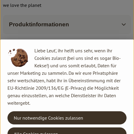
we love the planet
Produktinformationen
Liebe Leut', ihr helft uns sehr, wenn ihr
Herkunft
Cookies zulasst (bei uns sind es sogar Bio-
Kekse!) und uns somit erlaubt, Daten für
Hersteller: We Love The Planet
unser Marketing zu sammeln. Da wir eure Privatsphäre
sehr wertschätzen, habt ihr in Übereinstimmung mit der
Niederlande
EU-Richtlinie 2009/136/EG (E-Privacy) die Möglichkeit
We Love The Planet
genau einzustellen, an welche Dienstleister ihr Daten
weitergebt.
Nur notwendige Cookies zulassen
Alle Cookies zulassen