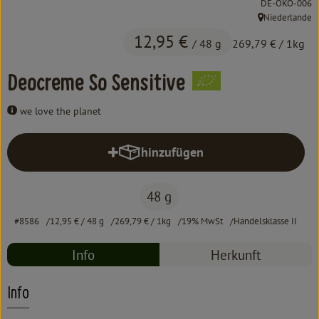
, Kontrollstelle:
DE-ÖKO-006
Kochen & Backen
Niederlande
, Herkunft:
Süß & Pikant
12,95 €
/ 48 g
269,79 €
/ 1kg
Getränke
Deocreme So Sensitive
Haushalt
we love the planet
hinzufügen
Einkaufen
Produkt zum Warenkorb hinzufüg
Über uns
48 g
Aktuelles
#8586
12,95 €
/ 48 g
269,79 €
/ 1kg
19% MwSt
Handelsklasse II
Erleben
Info
Herkunft
Info