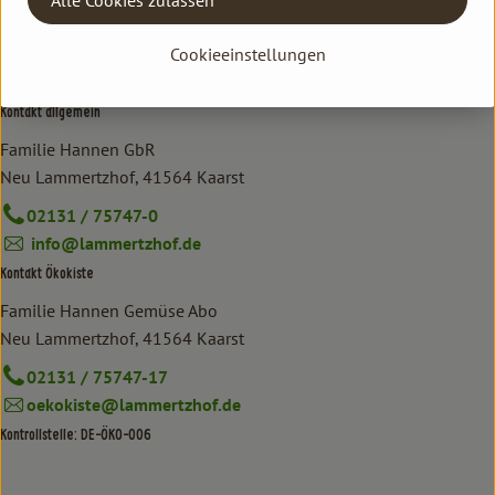
Cookieeinstellungen
Kontakt allgemein
Familie Hannen GbR
Neu Lammertzhof, 41564 Kaarst
02131 / 75747-0
info@lammertzhof.de
Kontakt Ökokiste
Familie Hannen Gemüse Abo
Neu Lammertzhof, 41564 Kaarst
02131 / 75747-17
oekokiste@lammertzhof.de
Kontrollstelle: DE-ÖKO-006