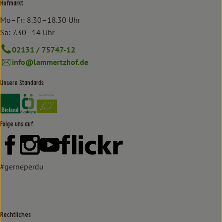
Hofmarkt
Mo–Fr: 8.30–18.30 Uhr
Sa: 7.30–14 Uhr
02131 / 75747-12
info@lammertzhof.de
Unsere Standards
Externer Link zu https://www.bioland.de/verbraucher
Externer Link zu https://www.oekokiste.de/
Folge uns auf:
Externer Link zu https://www.facebook.com/lammertzhof/
Externer Link zu https://www.instagram.com/lammert
Externer Link zu https://www.youtube.com/
Externer Link zu https://www
#gerneperdu
Rechtliches