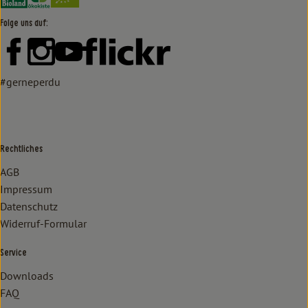
Folge uns auf:
Externer Link zu https://www.facebook.com/lammertzhof/
Externer Link zu https://www.instagram.com/lammert
Externer Link zu https://www.youtube.com/
Externer Link zu https://www
#gerneperdu
Rechtliches
AGB
Impressum
Datenschutz
Widerruf-Formular
Service
Downloads
FAQ