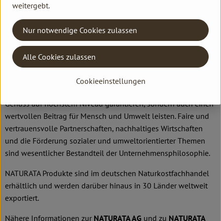
weitergebt.
Handelspartnern.
1976 zunächst als Großhandelsunternehmen ins Leben
Nur notwendige Cookies zulassen
gerufen, hatte sich NATURATA der Idee verschrieben,
Naturkosteinzelhändler auf dem noch jungen Biomarkt
Alle Cookies zulassen
zuverlässig mit hochwertigen Produkten in Demeter- und Bio-
Qualität zu versorgen. Diesem Leitmotiv folgt die NATURATA
Cookieeinstellungen
AG bis heute und entwickelt Produkte, die nicht nur Bio-
Genuss auf höchstem Niveau garantieren, sondern auch einen
wertvollen Beitrag für Mensch und Umwelt leisten. Faire und
vertrauensvolle Partnerschaften, nachhaltiges Wirtschaften
und die Förderung sozialer und umweltorientierter Themen
sind wesentlicher Bestandteil der Unternehmensphilosophie.
NATURATA Produkte sind im deutschen Naturkostfachhandel
erhältlich und werden darüber hinaus in 30 Länder weltweit
exportiert.
Nähere Informationen zur
NATURATA AG
und zu
NATURATA