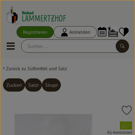
Warenko
Registrieren
Anmelden
Link
Mobiles Menu öffnen oder schl
Suche
Zurück zu Süßmittel und Salz
Ökokisten
Frisches
Zucker
Salz
Sirup
Empfehlungen
Vorratskammer
Pr
Großgebinde
, Verband:
EG-Kontrolliert