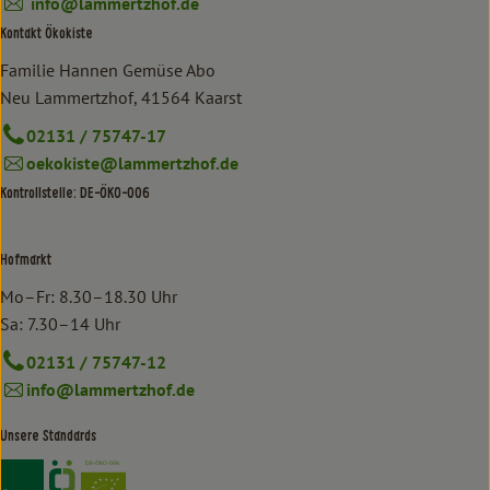
info@lammertzhof.de
Kontakt Ökokiste
Familie Hannen Gemüse Abo
Neu Lammertzhof, 41564 Kaarst
02131 / 75747-17
oekokiste@lammertzhof.de
Kontrollstelle: DE-ÖKO-006
Hofmarkt
Mo–Fr: 8.30–18.30 Uhr
Sa: 7.30–14 Uhr
02131 / 75747-12
info@lammertzhof.de
Unsere Standards
Externer Link zu https://www.bioland.de/verbraucher
Externer Link zu https://www.oekokiste.de/