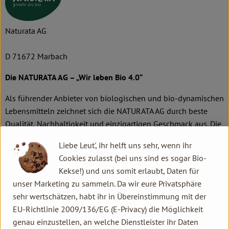
Naturata AG
D 71672 Marbach
Die NATURATA AG – „Wir leben Bio 4.0“
Als führender Anbieter von biologischen und bio-dynamischen
Lebensmitteln zeichnet sich die NATURATA AG durch beste
Qualität, Nachhaltigkeit und einzigartigen Geschmack aus. Die
Marke macht dabei den extra Schritt, um Verbrauchern mehr
Liebe Leut', ihr helft uns sehr, wenn ihr
als Standard Bio zu garantieren. Die rund 300 Premium-
Cookies zulasst (bei uns sind es sogar Bio-
Produkte enthalten daher ausschließlich natürliche,
Kekse!) und uns somit erlaubt, Daten für
biologische Zutaten und werden besonders schonend
unser Marketing zu sammeln. Da wir eure Privatsphäre
weiterverarbeitet. Über 50 Prozent der produzierten Produkte
sehr wertschätzen, habt ihr in Übereinstimmung mit der
haben zudem Demeter-Qualität. Ebenfalls wichtig sind dem
EU-Richtlinie 2009/136/EG (E-Privacy) die Möglichkeit
Unternehmen reduzierte Verpackungsmaterialien sowie
genau einzustellen, an welche Dienstleister ihr Daten
besondere, langlebige Verhältnisse zu Erzeugern und