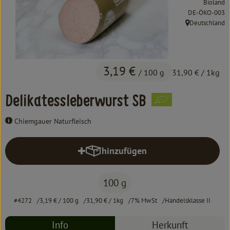
Bioland
Kochen & Backen
, Kontrollstelle:
DE-ÖKO-003
Deutschland
Süß & Pikant
, Herkunft:
Getränke
3,19 €
Haushalt
/ 100 g
31,90 €
/ 1kg
Delikatessleberwurst SB
Einkaufen
Chiemgauer Naturfleisch
Über uns
hinzufügen
Aktuelles
Produkt zum Warenkorb hinzufüg
Erleben
100 g
#4272
3,19 €
/ 100 g
31,90 €
/ 1kg
7% MwSt
Handelsklasse II
Info
Herkunft