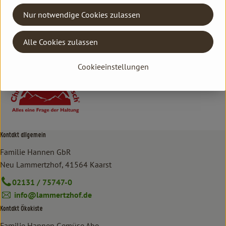
Hersteller: CHI
Nur notwendige Cookies zulassen
Deutschland
Alle Cookies zulassen
Chiemgauer Naturfleisch
Cookieeinstellungen
Kontakt allgemein
Familie Hannen GbR
Neu Lammertzhof, 41564 Kaarst
02131 / 75747-0
info@lammertzhof.de
Kontakt Ökokiste
Familie Hannen Gemüse Abo