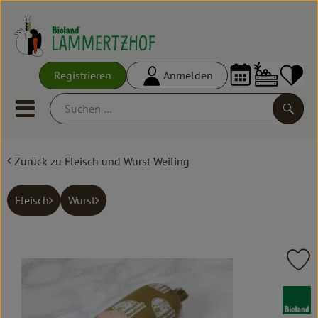
Warenko
Registrieren
Anmelden
Link
Mobiles Menu öffnen oder schl
Suche
Zurück zu Fleisch und Wurst Weiling
Ökokisten
Frisches
Fleisch
Wurst
Empfehlungen
Vorratskammer
Pr
Großgebinde
, Verband: