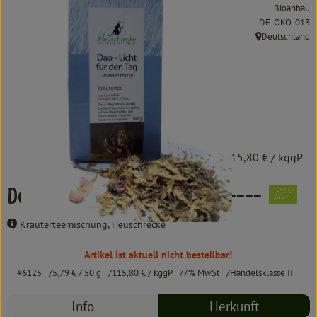
Kochen & Backen
Bioanbau
, Kontrollstelle:
DE-ÖKO-013
Süß & Pikant
Deutschland
, Herkunft:
Getränke
Haushalt
Einkaufen
5,79 €
/ 50 g
115,80 €
/ kggP
Über uns
Dao -Licht für den Tag-Tee----
Aktuelles
Kräuterteemischung, Heuschrecke
Erleben
Artikel ist aktuell nicht bestellbar!
#6125
5,79 €
/ 50 g
115,80 €
/ kggP
7% MwSt
Handelsklasse II
Info
Herkunft