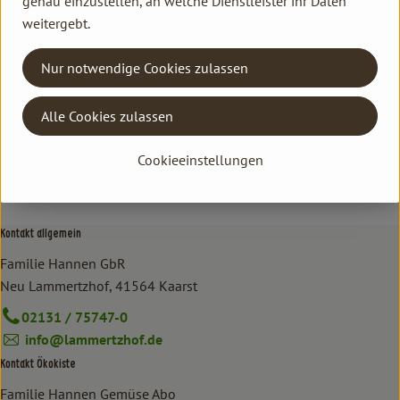
genau einzustellen, an welche Dienstleister ihr Daten
Hersteller: HEU
weitergebt.
Deutschland
Nur notwendige Cookies zulassen
Heuschrecke
Alle Cookies zulassen
Cookieeinstellungen
Kontakt allgemein
Familie Hannen GbR
Neu Lammertzhof, 41564 Kaarst
02131 / 75747-0
info@lammertzhof.de
Kontakt Ökokiste
Familie Hannen Gemüse Abo