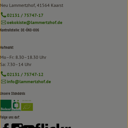
Neu Lammertzhof, 41564 Kaarst
02131 / 75747-17
oekokiste@lammertzhof.de
Kontrollstelle: DE-ÖKO-006
Hofmarkt
Mo–Fr: 8.30–18.30 Uhr
Sa: 7.30–14 Uhr
02131 / 75747-12
info@lammertzhof.de
Unsere Standards
Externer Link zu https://www.bioland.de/verbraucher
Externer Link zu https://www.oekokiste.de/
Folge uns auf:
Externer Link zu https://www.facebook.com/lammertzhof/
Externer Link zu https://www.instagram.com/lammert
Externer Link zu https://www.youtube.com/
Externer Link zu https://www