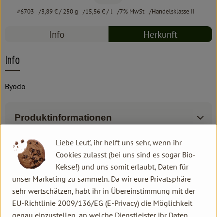
#6703
3,89 €
/ 250 g
15,56 €
/ l
7% MwSt
Handelsklasse II
Info
Herkunft
Info
Byodo
Produktinformationen
Liebe Leut', ihr helft uns sehr, wenn ihr
Zutaten
Cookies zulasst (bei uns sind es sogar Bio-
Kekse!) und uns somit erlaubt, Daten für
unser Marketing zu sammeln. Da wir eure Privatsphäre
Produktdatenblatt
sehr wertschätzen, habt ihr in Übereinstimmung mit der
EU-Richtlinie 2009/136/EG (E-Privacy) die Möglichkeit
genau einzustellen, an welche Dienstleister ihr Daten