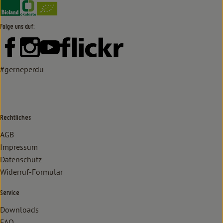
Externer Link zu https://www.bioland.de/verbraucher
Externer Link zu https://www.oekokiste.de/
Folge uns auf:
Externer Link zu https://www.facebook.com/lammertzhof/
Externer Link zu https://www.instagram.com/lammert
Externer Link zu https://www.youtube.com/
Externer Link zu https://www
#gerneperdu
Rechtliches
AGB
Impressum
Datenschutz
Widerruf-Formular
Service
Downloads
FAQ