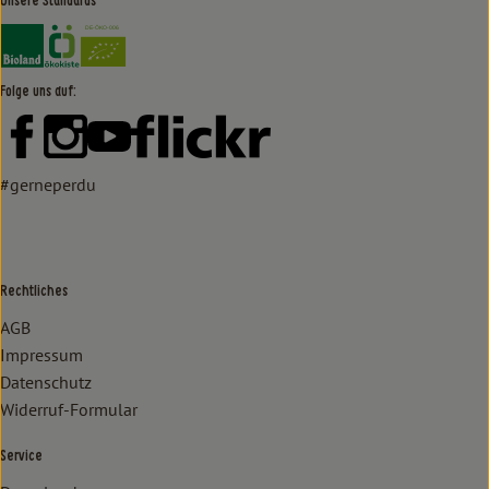
Unsere Standards
Externer Link zu https://www.bioland.de/verbraucher
Externer Link zu https://www.oekokiste.de/
Folge uns auf:
Externer Link zu https://www.facebook.com/lammertzhof/
Externer Link zu https://www.instagram.com/lammert
Externer Link zu https://www.youtube.com/
Externer Link zu https://www
#gerneperdu
Rechtliches
AGB
Impressum
Datenschutz
Widerruf-Formular
Service