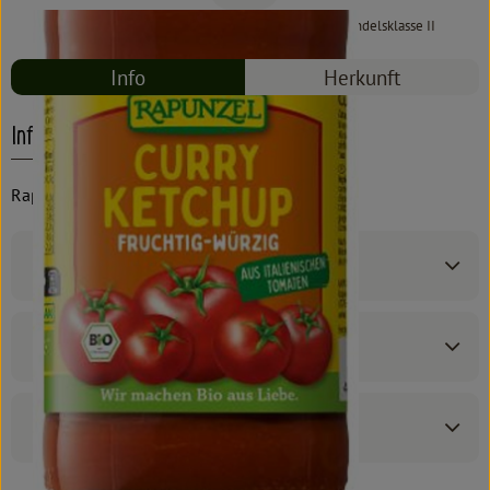
#6710
3,19 €
/ 450 g
7,09 €
/ l
7% MwSt
Handelsklasse II
Info
Herkunft
Info
Rapunzel
Produktinformationen
Zutaten
Produktdatenblatt