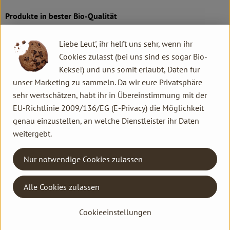
Produkte in bester Bio-Qualität
Produktqualität steht bei Rapunzel an erster Stelle. Das
Liebe Leut', ihr helft uns sehr, wenn ihr
Qualitätssicherungs-Team nimmt daher eine Schlüsselposition
Cookies zulasst (bei uns sind es sogar Bio-
im Unternehmen ein. Die Kontrollen der Rohstoffe beginnen
Kekse!) und uns somit erlaubt, Daten für
bereits auf dem Feld. Bei Wareneingang werden alle Rohstoffe
unser Marketing zu sammeln. Da wir eure Privatsphäre
und Produkte beprobt. Zusätzlich werden sie durch anerkannte
sehr wertschätzen, habt ihr in Übereinstimmung mit der
externe Labors unabhängig analysiert.
EU-Richtlinie 2009/136/EG (E-Privacy) die Möglichkeit
genau einzustellen, an welche Dienstleister ihr Daten
Wie schon zu Beginn liegen Rapunzel auch heute die
weitergebt.
persönlichen Kontakte zu den Lieferanten und langfristige
Partnerschaften besonders am Herzen. Besuche vor Ort,
Nur notwendige Cookies zulassen
Beratung durch eigene Agrar-Ingenieure und der rege
Austausch miteinander sichern die einwandfreie Qualität der
Rohstoffe ab. Das schafft Transparenz - vom Feld bis zum
Alle Cookies zulassen
Teller des Verbrauchers.
Cookieeinstellungen