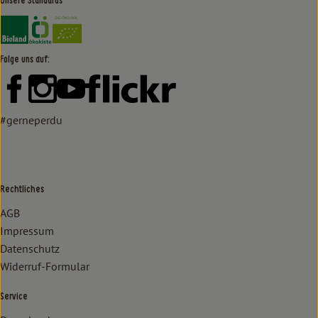
Unsere Standards
Externer Link zu https://www.bioland.de/verbraucher
Externer Link zu https://www.oekokiste.de/
Folge uns auf:
Externer Link zu https://www.facebook.com/lammertzhof/
Externer Link zu https://www.instagram.com/lammert
Externer Link zu https://www.youtube.com/
Externer Link zu https://www
#gerneperdu
Rechtliches
AGB
Impressum
Datenschutz
Widerruf-Formular
Service