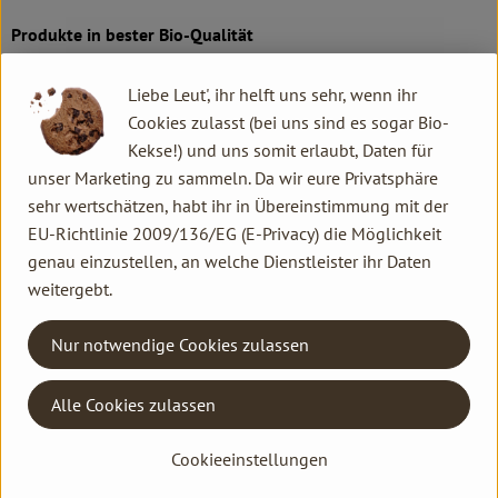
Produkte in bester Bio-Qualität
Produktqualität steht bei Rapunzel an erster Stelle. Das
Liebe Leut', ihr helft uns sehr, wenn ihr
Qualitätssicherungs-Team nimmt daher eine Schlüsselposition
Cookies zulasst (bei uns sind es sogar Bio-
im Unternehmen ein. Die Kontrollen der Rohstoffe beginnen
Kekse!) und uns somit erlaubt, Daten für
bereits auf dem Feld. Bei Wareneingang werden alle Rohstoffe
unser Marketing zu sammeln. Da wir eure Privatsphäre
und Produkte beprobt. Zusätzlich werden sie durch anerkannte
sehr wertschätzen, habt ihr in Übereinstimmung mit der
externe Labors unabhängig analysiert.
EU-Richtlinie 2009/136/EG (E-Privacy) die Möglichkeit
genau einzustellen, an welche Dienstleister ihr Daten
Wie schon zu Beginn liegen Rapunzel auch heute die
weitergebt.
persönlichen Kontakte zu den Lieferanten und langfristige
Partnerschaften besonders am Herzen. Besuche vor Ort,
Nur notwendige Cookies zulassen
Beratung durch eigene Agrar-Ingenieure und der rege
Austausch miteinander sichern die einwandfreie Qualität der
Rohstoffe ab. Das schafft Transparenz - vom Feld bis zum
Alle Cookies zulassen
Teller des Verbrauchers.
Cookieeinstellungen