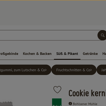
S
roßgebinde
Kochen & Backen
Süß & Pikant
Getränke
H
tgummi, zum Lutschen & Co
Fruchtschnitten & Co
Ja
Produkt zu Favouriten hinzufügen
Cookie kern
, Verband:
Bohlsener Mühle