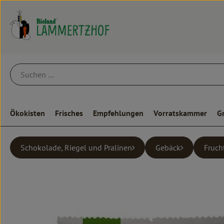
Ökokisten
Frisches
Empfehlungen
Vorratskammer
G
Schokolade, Riegel und Pralinen
Gebäck
Fruch