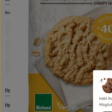
Bohlsener Mühle
Produktinformationen
Zutaten
Produktdatenblatt
Herkunft
habt ih
Möglich
Hersteller: Bohlsener Mühle