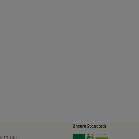
Unsere Standards
Externer Link zu https:/
Externer Link zu htt
8.30 Uhr