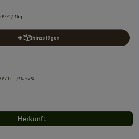
,09 €
/ 1kg
hinzufügen
Produkt zum Warenkorb hinzufügen
9 €
/ 1kg
7% MwSt
Herkunft