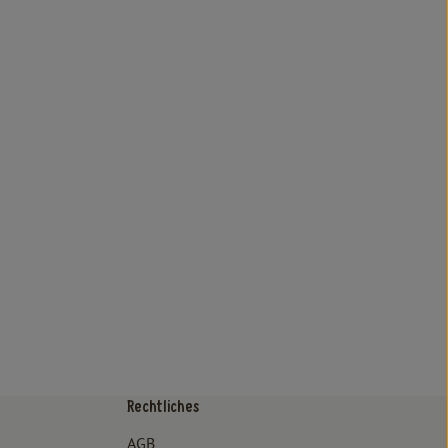
Rechtliches
/www.bioland.de/verbraucher
ps://www.oekokiste.de/
AGB