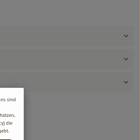
uns sind
hätzen,
y) die
gebt.