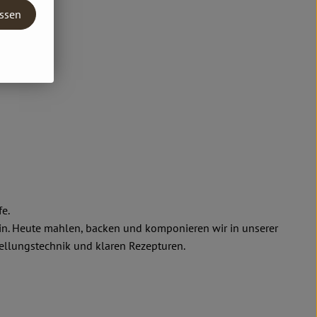
assen
e.
in. Heute mahlen, backen und komponieren wir in unserer
tellungstechnik und klaren Rezepturen.