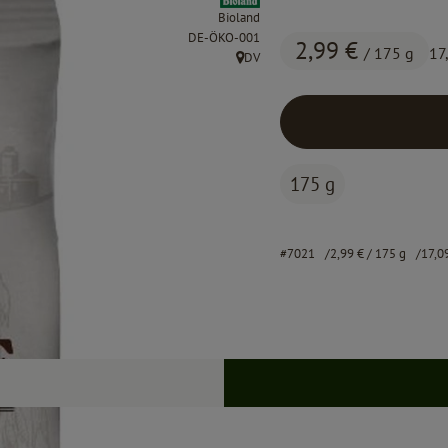
Bioland
, Kontrollstelle:
DE-ÖKO-001
2,99 €
/ 175 g
17
DV
, Herkunft:
175 g
#7021
2,99 €
/ 175 g
17,0