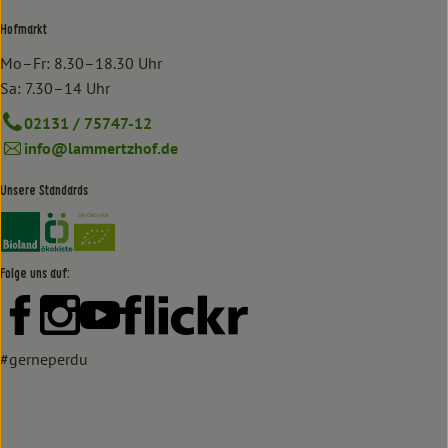
Hofmarkt
Mo–Fr: 8.30–18.30 Uhr
Sa: 7.30–14 Uhr
02131 / 75747-12
info@lammertzhof.de
Unsere Standards
Externer Link zu https://www.bioland.de/verbraucher
Externer Link zu https://www.oekokiste.de/
Folge uns auf:
Externer Link zu https://www.facebook.com/lammertzhof/
Externer Link zu https://www.instagram.com/lammert
Externer Link zu https://www.youtube.com/
Externer Link zu https://www
#gerneperdu