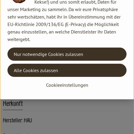
Kekse!) und uns somit erlaubt, Daten für
Wasser, Alkohol, Auszug aus Karotte, Mandelöl, Avocadoöl,
unser Marketing zu sammeln. Da wir eure Privatsphäre
Glycerin, Glimmer, Fettalkohole, Jojobaöl, Macadamianussöl,
sehr wertschätzen, habt ihr in Übereinstimmung mit der
Sheabutter, Auszüge aus Ringelblume und Wundklee,
EU-Richtlinie 2009/136/EG (E-Privacy) die Möglichkeit
Ätherische Öle, Bentonit, Fettalkohole (sulfatiert), Xanthan,
genau einzustellen, an welche Dienstleister ihr Daten
Citronensäure, Eisenoxide, Titandioxid, Ultramarin, Zinkoxid.
weitergebt.
Produktinformationen
Nur notwendige Cookies zulassen
Alle Cookies zulassen
Produktdatenblatt
Cookieeinstellungen
Herkunft
Hersteller: HAU