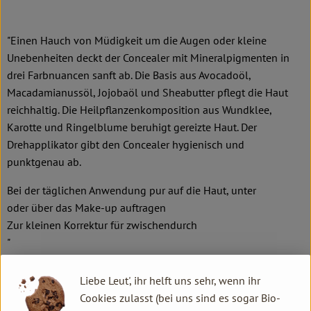
"Einen Hauch von Müdigkeit um die Augen oder kleine
Unebenheiten deckt der Concealer mit Mineralpigmenten in
drei Farbnuancen sanft ab. Die Basis aus Avocadoöl,
Macadamianussöl, Jojobaöl und Sheabutter pflegt die Haut
reichhaltig. Die Heilpflanzenkomposition aus Wundklee,
Karotte und Ringelblume beruhigt gereizte Haut. Der
Drehapplikator gibt den Concealer hygienisch und
punktgenau ab.
Bei der täglichen Anwendung pur auf die Haut, unter
oder über das Make-up auftragen
Zur kleinen Korrektur für zwischendurch
"
Den Drehapplikator so lange drehen, bis die Concealermasse
Liebe Leut', ihr helft uns sehr, wenn ihr
an der Spitze sichtbar wird.
Cookies zulasst (bei uns sind es sogar Bio-