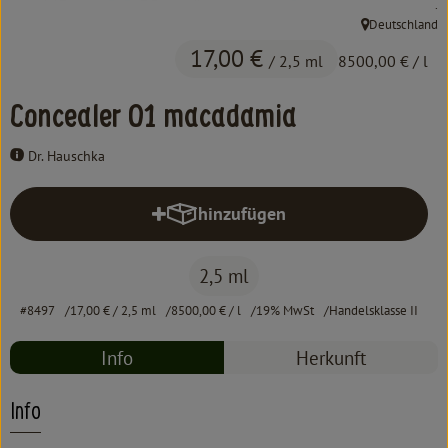
, 
.
Kochen & Backen
Deutschland
, Herkunft:
Süß & Pikant
17,00 €
/ 2,5 ml
8500,00 €
/ l
Getränke
Concealer 01 macadamia
Haushalt
Dr. Hauschka
hinzufügen
Einkaufen
Produkt zum Warenkorb hinzufüg
Über uns
2,5 ml
Aktuelles
#8497
17,00 €
/ 2,5 ml
8500,00 €
/ l
19% MwSt
Handelsklasse II
Erleben
Info
Herkunft
Info