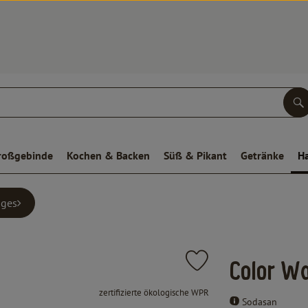
S
roßgebinde
Kochen & Backen
Süß & Pikant
Getränke
H
iges
Produkt zu Favouriten hin
Color W
, Verband:
zertifizierte ökologische WPR
Sodasan
, Kontrollstelle:
.