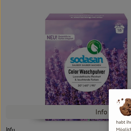
Info
habt ih
Möglich
Info