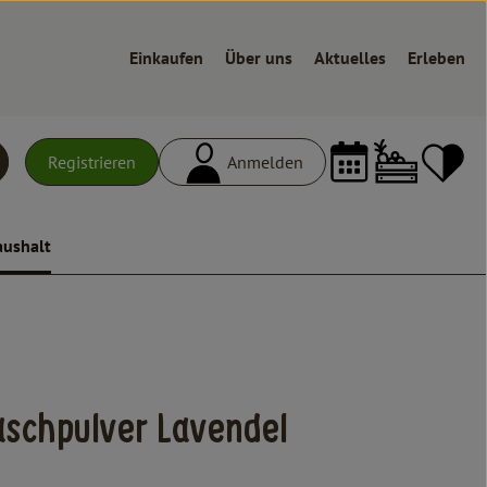
Einkaufen
Über uns
Aktuelles
Erleben
Warenk
L
Registrieren
Anmelden
uchen
aushalt
zufügen
aschpulver Lavendel