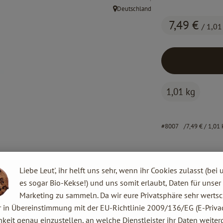
Deutschland
, Herkunft:
7,49 €
/ 1,01
1,01 kg
#8007
7,49 €
/ 1,01 
Liebe Leut', ihr helft uns sehr, wenn ihr Cookies zulasst (bei 
es sogar Bio-Kekse!) und uns somit erlaubt, Daten für unser
Marketing zu sammeln. Da wir eure Privatsphäre sehr wertsc
r in Übereinstimmung mit der EU-Richtlinie 2009/136/EG (E-Privac
keit genau einzustellen, an welche Dienstleister ihr Daten weiter