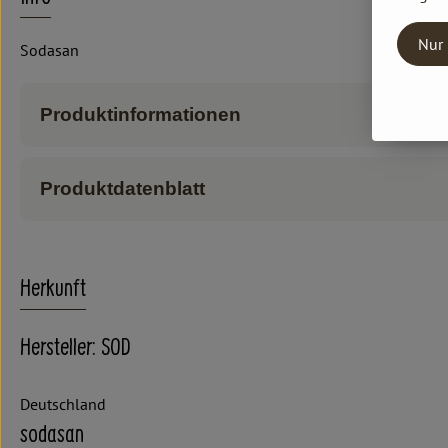
Nur 
Sodasan
Produktinformationen
Produktdatenblatt
Herkunft
Hersteller: SOD
Deutschland
sodasan