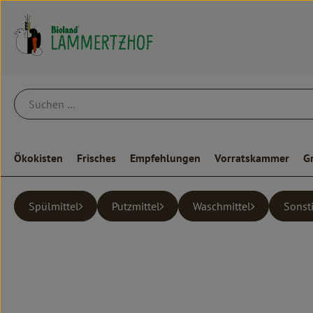
Ökokisten
Frisches
Empfehlungen
Vorratskammer
G
Spülmittel
Putzmittel
Waschmittel
Sonst