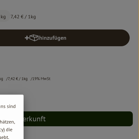
 kg
7,42 €
/ 1kg
hinzufügen
Produkt zum Warenkorb hinzufügen
kg
7,42 €
/ 1kg
19% MwSt
uns sind
Herkunft
hätzen,
y) die
gebt.