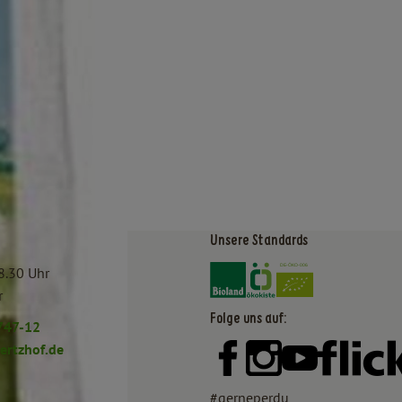
Unsere Standards
Externer Link zu https:/
Externer Link zu htt
8.30 Uhr
r
Folge uns auf:
747-12
rtzhof.de
Externer Link zu https:
Externer Link zu h
Externer Lin
#gerneperdu