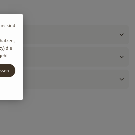
uns sind
hätzen,
y) die
gebt.
assen