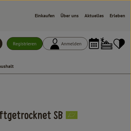
Einkaufen
Über uns
Aktuelles
Erleben
Warenk
L
Registrieren
Anmelden
uchen
aushalt
n
uftgetrocknet SB