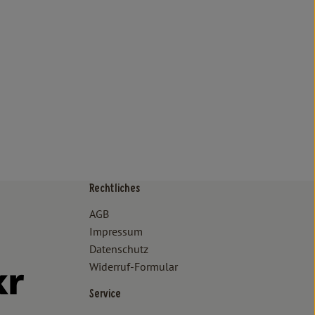
Rechtliches
/www.bioland.de/verbraucher
ps://www.oekokiste.de/
AGB
Impressum
Datenschutz
Widerruf-Formular
//www.facebook.com/lammertzhof/
ttps://www.instagram.com/lammertzhof/
k zu https://www.youtube.com/channel/UCWPUzJurFKb0KRK7upa
Externer Link zu https://www.flickr.com/photos/lammertzhof
Service