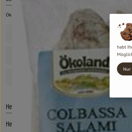
Ökoland
Produktinformationen
habt ih
Möglich
Zutaten
Nur 
Produktdatenblatt
Herkunft
Hersteller: ÖKL