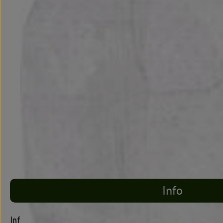
Info
Info