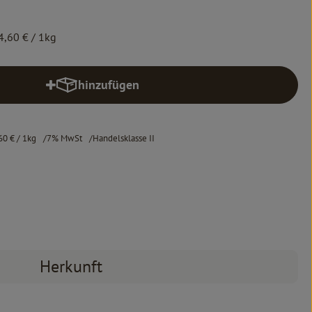
4,60 €
/ 1kg
hinzufügen
Produkt zum Warenkorb hinzufügen
60 €
/ 1kg
7% MwSt
Handelsklasse II
Herkunft