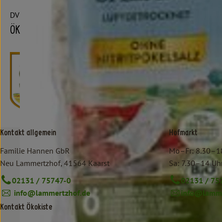
DV
ÖKOLAND
Kontakt allgemein
Hofmarkt
Familie Hannen GbR
Mo–Fr: 8.30–1
Neu Lammertzhof, 41564 Kaarst
Sa: 7.30–14 Uh
02131 / 75747-0
02131 / 75
info@lammertzhof.de
info@lamme
Kontakt Ökokiste