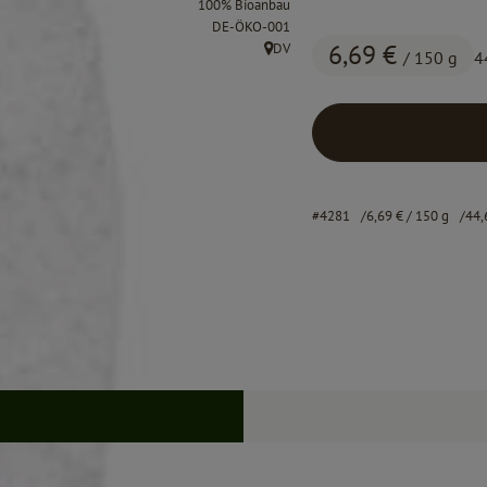
100% Bioanbau
, Kontrollstelle:
DE-ÖKO-001
6,69 €
DV
/ 150 g
4
, Herkunft:
#4281
6,69 €
/ 150 g
44,