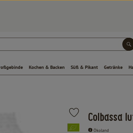
S
roßgebinde
Kochen & Backen
Süß & Pikant
Getränke
H
Produkt zu Favouriten hinzufüge
Colbassa l
, Verband:
Ökoland