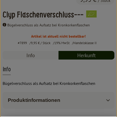
/ Stück
Kochen & Backen
Süß & Pikant
Clyp Flaschenverschluss---
Getränke
Bügelverschluss als Aufsatz bei Kronkorkenflaschen
Haushalt
Artikel ist aktuell nicht bestellbar!
#7899
9,95 €
/ Stück
19% MwSt
Handelsklasse II
Info
Herkunft
Einkaufen
Über uns
Info
Aktuelles
Bügelverschluss als Aufsatz bei Kronkorkenflaschen
Erleben
Produktinformationen