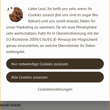
Herkunft
Liebe Leut', ihr helft uns sehr, wenn ihr
Cookies zulasst (bei uns sind es sogar Bio-
Kekse!) und uns somit erlaubt, Daten für
Hersteller: MEM
unser Marketing zu sammeln. Da wir eure Privatsphäre
sehr wertschätzen, habt ihr in Übereinstimmung mit der
memo
EU-Richtlinie 2009/136/EG (E-Privacy) die Möglichkeit
genau einzustellen, an welche Dienstleister ihr Daten
weitergebt.
Nur notwendige Cookies zulassen
Kontakt allgemein
Alle Cookies zulassen
Familie Hannen GbR
Neu Lammertzhof, 41564 Kaarst
Cookieeinstellungen
02131 / 75747-0
info@lammertzhof.de
Kontakt Ökokiste