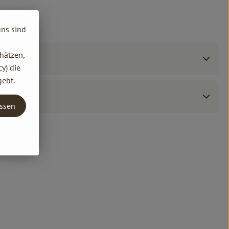
uns sind
hätzen,
y) die
gebt.
assen