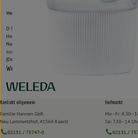
Weleda AG
D 73525 Schwäbisch Gmünd
Hochwertige Naturpflegeprodukte für Gesicht, Körper & Haar.
Natürlich wirksame anthroposophische Arzneimittel.
zur WebSite
(Daten von Ecoinform)
Weleda
Kontakt allgemein
Hofmarkt
Familie Hannen GbR
Mo–Fr: 8.30–1
Neu Lammertzhof, 41564 Kaarst
Sa: 7.30–14 Uh
02131 / 75747-0
02131 / 75