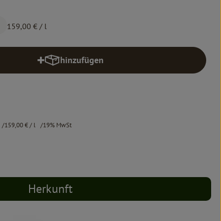
159,00 €
/ l
hinzufügen
Produkt zum Warenkorb hinzufügen
159,00 €
/ l
19% MwSt
Herkunft