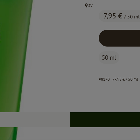
DV
, Herkunft:
7,95 €
/ 50 ml
50 ml
#8170
7,95 €
/ 50 ml