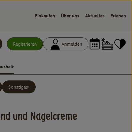
Einkaufen
Über uns
Aktuelles
Erleben
Warenk
L
Registrieren
Anmelden
uchen
aushalt
Sonstiges
ufügen
and und Nagelcreme