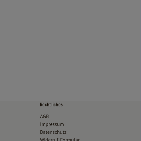
Rechtliches
/www.bioland.de/verbraucher
ps://www.oekokiste.de/
AGB
Impressum
Datenschutz
Widerruf-Formular