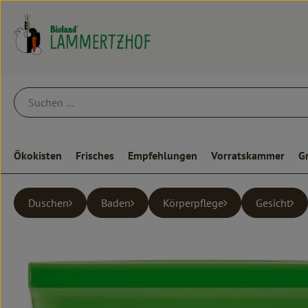
Ökokisten
Frisches
Empfehlungen
Vorratskammer
G
Duschen
Baden
Körperpflege
Gesicht