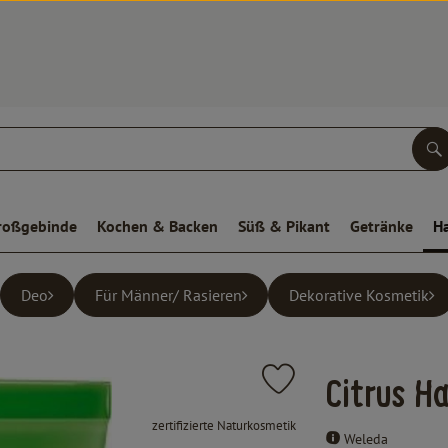
S
roßgebinde
Kochen & Backen
Süß & Pikant
Getränke
H
Deo
Für Männer/ Rasieren
Dekorative Kosmetik
Produkt zu Favouriten hinz
Citrus H
, Verband:
zertifizierte Naturkosmetik
Weleda
, Kontrollstelle:
.