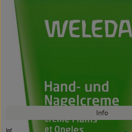
Info
Info