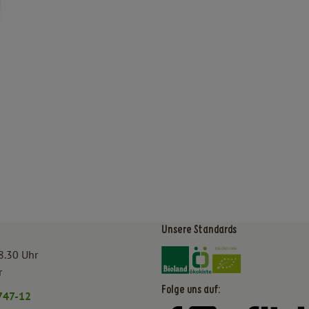
Unsere Standards
Externer Link zu https:/
Externer Link zu htt
8.30 Uhr
r
Folge uns auf:
747-12