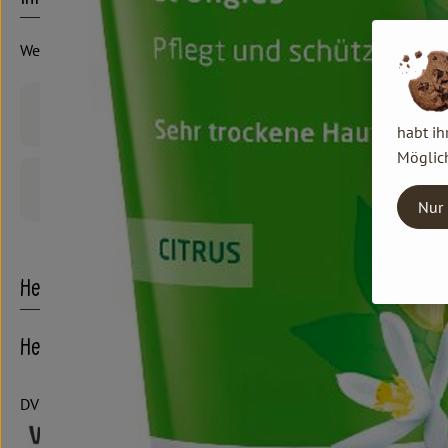
Weleda
Produktinformationen
habt ih
Möglich
Produktdatenblatt
Nur 
Herkunft
Hersteller: Weleda
DV