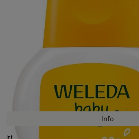
Info
Info