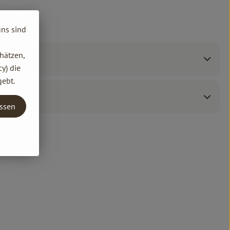
uns sind
hätzen,
y) die
gebt.
assen