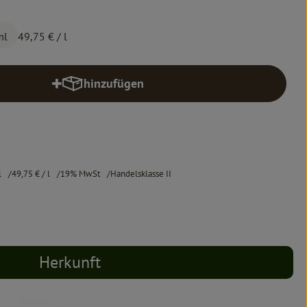
ml
49,75 €
/ l
hinzufügen
Produkt zum Warenkorb hinzufügen
l
49,75 €
/ l
19% MwSt
Handelsklasse II
Herkunft