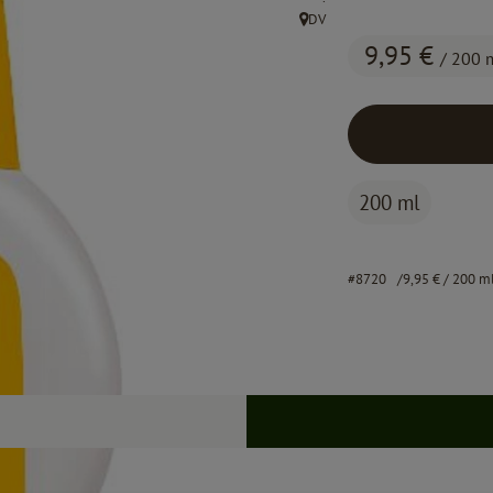
DV
, Herkunft:
9,95 €
/ 200 
200 ml
#8720
9,95 €
/ 200 m