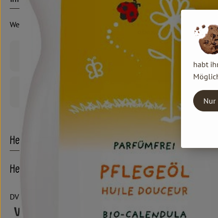
Weleda
Produktinformationen
habt ih
Möglich
Produktdatenblatt
Nur 
Herkunft
Hersteller: Weleda
DV