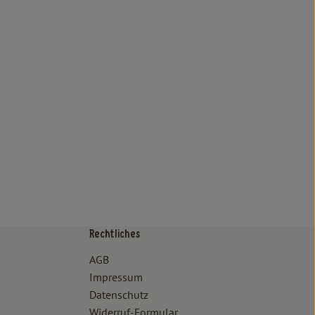
Rechtliches
/www.bioland.de/verbraucher
ps://www.oekokiste.de/
AGB
Impressum
Datenschutz
Widerruf-Formular