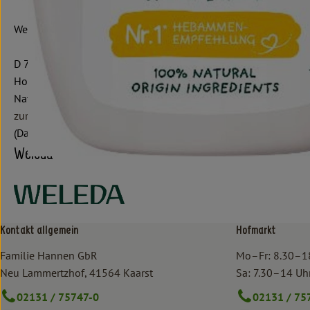
Weleda AG
D 73525 Schwäbisch Gmünd
Hochwertige Naturpflegeprodukte für Gesicht, Körper & Haar.
Natürlich wirksame anthroposophische Arzneimittel.
zur WebSite
(Daten von Ecoinform)
Weleda
Kontakt allgemein
Hofmarkt
Familie Hannen GbR
Mo–Fr: 8.30–1
Neu Lammertzhof, 41564 Kaarst
Sa: 7.30–14 Uh
02131 / 75747-0
02131 / 75