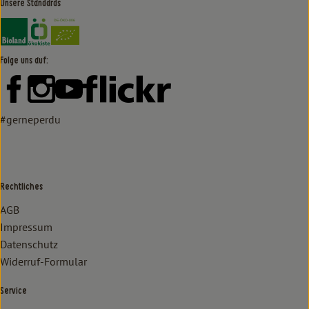
Unsere Standards
Externer Link zu https://www.bioland.de/verbraucher
Externer Link zu https://www.oekokiste.de/
Folge uns auf:
Externer Link zu https://www.facebook.com/lammertzhof/
Externer Link zu https://www.instagram.com/lammert
Externer Link zu https://www.youtube.com/
Externer Link zu https://www
#gerneperdu
Rechtliches
AGB
Impressum
Datenschutz
Widerruf-Formular
Service