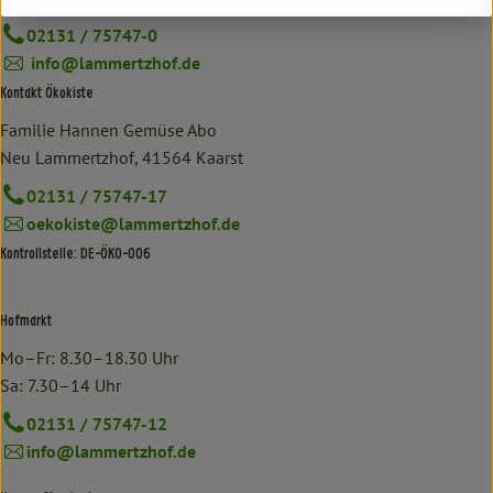
02131 / 75747-0
info@lammertzhof.de
Kontakt Ökokiste
Familie Hannen Gemüse Abo
Neu Lammertzhof, 41564 Kaarst
02131 / 75747-17
oekokiste@lammertzhof.de
Kontrollstelle: DE-ÖKO-006
Hofmarkt
Mo–Fr: 8.30–18.30 Uhr
Sa: 7.30–14 Uhr
02131 / 75747-12
info@lammertzhof.de