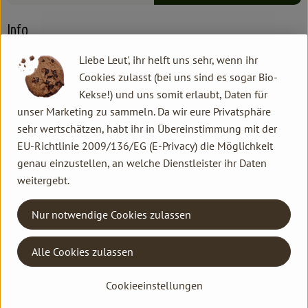
Info
Liebe Leut', ihr helft uns sehr, wenn ihr
Cookies zulasst (bei uns sind es sogar Bio-
Kekse!) und uns somit erlaubt, Daten für
Produktinformationen
unser Marketing zu sammeln. Da wir eure Privatsphäre
sehr wertschätzen, habt ihr in Übereinstimmung mit der
EU-Richtlinie 2009/136/EG (E-Privacy) die Möglichkeit
genau einzustellen, an welche Dienstleister ihr Daten
Herkunft
weitergebt.
Hersteller: ABP
Nur notwendige Cookies zulassen
Deutschland
Alle Cookies zulassen
Kontakt allgemein
Cookieeinstellungen
Familie Hannen GbR
Neu Lammertzhof, 41564 Kaarst