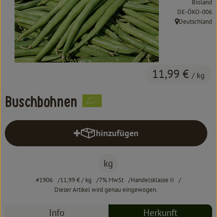
Bioland
Kochen & Backen
, Kontrollstelle:
DE-ÖKO-006
Deutschland
Süß & Pikant
, Herkunft:
Getränke
Haushalt
11,99 €
/ kg
Buschbohnen
Einkaufen
Über uns
hinzufügen
Produkt zum Warenkorb hinzufüg
Aktuelles
kg
Erleben
#1906
11,99 €
/ kg
7% MwSt
Handelsklasse II
Dieser Artikel wird genau eingewogen.
Info
Herkunft