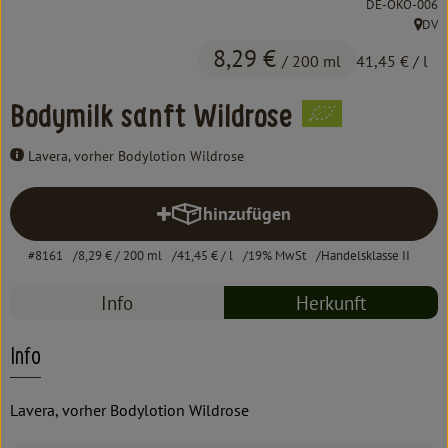
, Kontrollstelle:
DE-ÖKO-006
Kochen & Backen
DV
, Herk
Süß & Pikant
8,29 €
/ 200 ml
41,45 €
/ l
Getränke
Bodymilk sanft Wildrose
Haushalt
Lavera, vorher Bodylotion Wildrose
hinzufügen
Einkaufen
Produkt zum Warenkorb hinzufü
#8161
Über uns
8,29 €
/ 200 ml
41,45 €
/ l
19% MwSt
Handelsklasse II
Info
Herkunft
Aktuelles
Erleben
Info
Lavera, vorher Bodylotion Wildrose