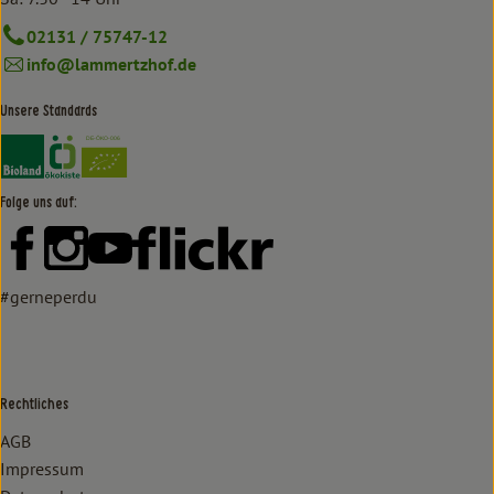
02131 / 75747-12
info@lammertzhof.de
Unsere Standards
Externer Link zu https://www.bioland.de/verbraucher
Externer Link zu https://www.oekokiste.de/
Folge uns auf:
Externer Link zu https://www.facebook.com/lammertzhof/
Externer Link zu https://www.instagram.com/lammert
Externer Link zu https://www.youtube.com/
Externer Link zu https://www
#gerneperdu
Rechtliches
AGB
Impressum