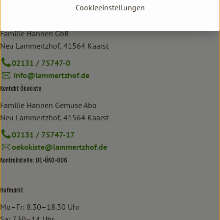
Cookieeinstellungen
Kontakt allgemein
Familie Hannen GbR
Neu Lammertzhof, 41564 Kaarst
02131 / 75747-0
info@lammertzhof.de
Kontakt Ökokiste
Familie Hannen Gemüse Abo
Neu Lammertzhof, 41564 Kaarst
02131 / 75747-17
oekokiste@lammertzhof.de
Kontrollstelle: DE-ÖKO-006
Hofmarkt
Mo–Fr: 8.30–18.30 Uhr
Sa: 7.30–14 Uhr