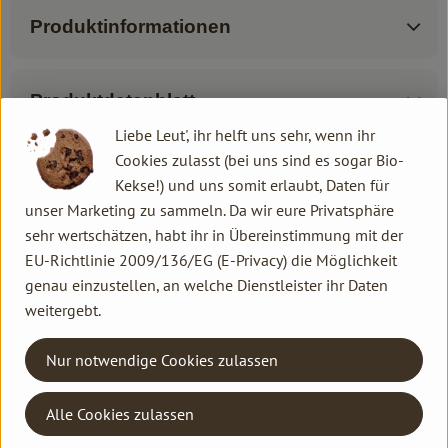
Produktinformationen
Produktdatenblatt
Liebe Leut', ihr helft uns sehr, wenn ihr
Cookies zulasst (bei uns sind es sogar Bio-
Kekse!) und uns somit erlaubt, Daten für
Herkunft
unser Marketing zu sammeln. Da wir eure Privatsphäre
sehr wertschätzen, habt ihr in Übereinstimmung mit der
Hersteller: lavera
EU-Richtlinie 2009/136/EG (E-Privacy) die Möglichkeit
genau einzustellen, an welche Dienstleister ihr Daten
DV
weitergebt.
lavera
Nur notwendige Cookies zulassen
Alle Cookies zulassen