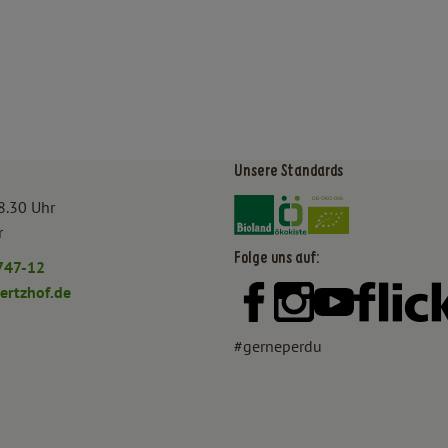
Unsere Standards
Externer Link zu https:/
Externer Link zu htt
8.30 Uhr
r
Folge uns auf:
747-12
rtzhof.de
Externer Link zu https:
Externer Link zu h
Externer Lin
#gerneperdu