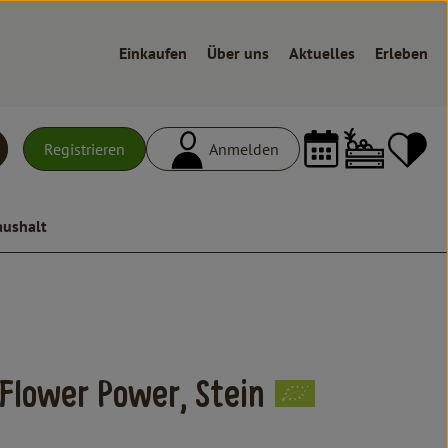
Einkaufen
Über uns
Aktuelles
Erleben
Warenk
L
Registrieren
Anmelden
uchen
aushalt
n
 Flower Power, Stein