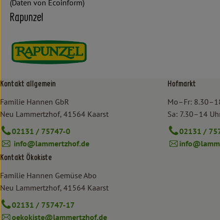
(Daten von Ecoinform)
Rapunzel
Kontakt allgemein
Hofmarkt
Familie Hannen GbR
Mo–Fr: 8.30–1
Neu Lammertzhof, 41564 Kaarst
Sa: 7.30–14 Uh
02131 / 75747-0
02131 / 75
info@lammertzhof.de
info@lamme
Kontakt Ökokiste
Familie Hannen Gemüse Abo
Neu Lammertzhof, 41564 Kaarst
02131 / 75747-17
oekokiste@lammertzhof.de