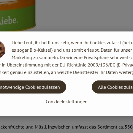
Liebe Leut', ihr helft uns sehr, wenn ihr Cookies zulasst (bei 
es sogar Bio-Kekse!) und uns somit erlaubt, Daten für unser
Marketing zu sammeln. Da wir eure Privatsphäre sehr wertsc
r in Übereinstimmung mit der EU-Richtlinie 2009/136/EG (E-Privac
 Europa. Begonnen hat alles ganz klein: 1974 gründeten Joseph Wi
keit genau einzustellen, an welche Dienstleister ihr Daten weiter
n im bayerischen Augsburg.
 ein international agierendes Unternehmen mit 300 Mitarbeitern 
notwendige Cookies zulassen
Alle Cookies zul
che, naturbelassene und vegetarische Lebensmittel herzustellen.
Cookieeinstellungen
kenfrüchte und Müsli. Inzwischen umfasst das Sortiment ca. 550 