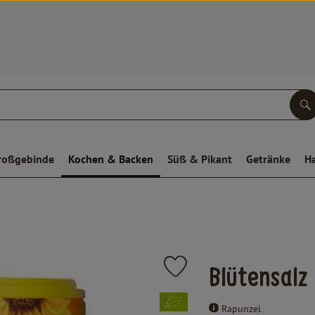
S
roßgebinde
Kochen & Backen
Süß & Pikant
Getränke
H
Produkt zu Favouriten hinzufüge
Blütensalz
, Verband:
Rapunzel