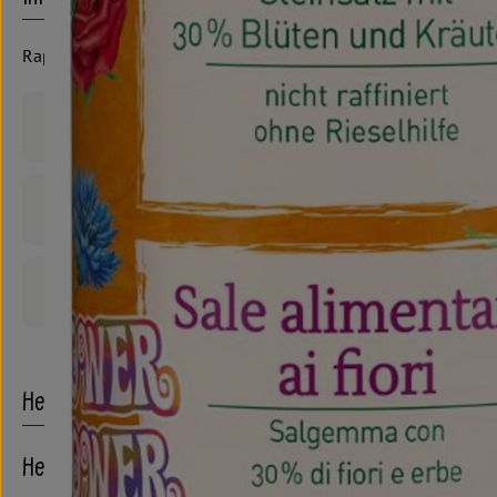
Rapunzel
Produktinformationen
Zutaten
Produktdatenblatt
Herkunft
Hersteller: Rapunzel