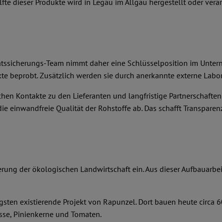
e dieser Produkte wird in Legau im Allgäu hergestellt oder verar
itätssicherungs-Team nimmt daher eine Schlüsselposition im Unter
e beprobt. Zusätzlich werden sie durch anerkannte externe Labor
hen Kontakte zu den Lieferanten und langfristige Partnerschafte
e einwandfreie Qualität der Rohstoffe ab. Das schafft Transparenz
derung der ökologischen Landwirtschaft ein. Aus dieser Aufbauarbe
gsten existierende Projekt von Rapunzel. Dort bauen heute circa 
üsse, Pinienkerne und Tomaten.