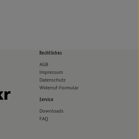
Rechtliches
/www.bioland.de/verbraucher
ps://www.oekokiste.de/
AGB
Impressum
Datenschutz
Widerruf-Formular
//www.facebook.com/lammertzhof/
ttps://www.instagram.com/lammertzhof/
k zu https://www.youtube.com/channel/UCWPUzJurFKb0KRK7upa
Externer Link zu https://www.flickr.com/photos/lammertzhof
Service
Downloads
FAQ