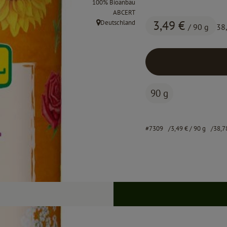
100% Bioanbau
, Kontrollstelle:
ABCERT
3,49 €
Deutschland
/ 90 g
38
, Herkunft:
90 g
#7309
3,49 €
/ 90 g
38,7