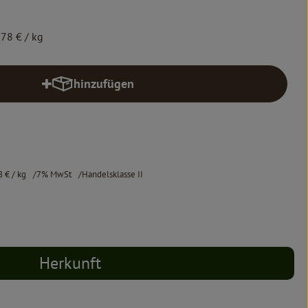
,78 €
/ kg
hinzufügen
Produkt zum Warenkorb hinzufügen
8 €
/ kg
7% MwSt
Handelsklasse II
Herkunft