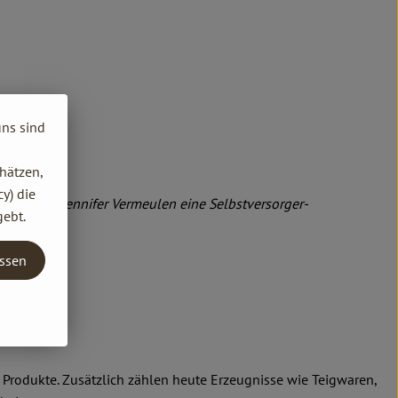
uns sind
hätzen,
y) die
lhelm und Jennifer Vermeulen eine Selbstversorger-
gebt.
entwickelt.
assen
Produkte. Zusätzlich zählen heute Erzeugnisse wie Teigwaren,