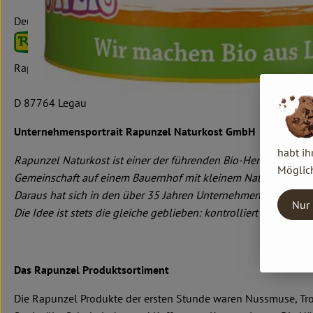
Deutschland
Rapunzel Naturkost GmbH & Co. KG
D 87764 Legau
Unternehmensportrait Rapunzel Naturkost GmbH
habt ih
Rapunzel Naturkost ist einer der führenden Bio-Hersteller in
Möglich
Gemeinschaft auf einem Bauernhof mit kleinem Naturkostlade
Daraus hat sich in den über 35 Jahren Unternehmensgeschichte
Nur 
Die Idee ist stets die gleiche geblieben: kontrolliert biologis
Das Rapunzel Produktsortiment
Die Rapunzel Produkte der ersten Stunde waren Nussmuse, Troc