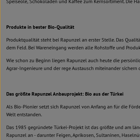
Speiseöle, Schokoladen und Kaffee zum Kernsortiment. Die Hälft
Produkte in bester Bio-Qualität
Produktqualität steht bei Rapunzel an erster Stelle. Das Qual
dem Feld. Bei Wareneingang werden alle Rohstoffe und Produkt
Wie schon zu Beginn liegen Rapunzel auch heute die persönlic
Agrar-Ingenieure und der rege Austausch miteinander sichern di
Das größte Rapunzel Anbauprojekt: Bio aus der Türkei
Als Bio-Pionier setzt sich Rapunzel von Anfang an für die För
Welt entstanden.
Das 1985 gegründete Türkei-Projekt ist das größte und am län
Rapunzel an - darunter Feigen, Aprikosen, Sultaninen, Haseln