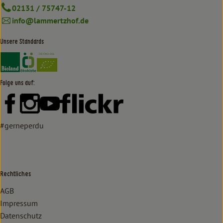
02131 / 75747-12
info@lammertzhof.de
Unsere Standards
Externer Link zu https://www.bioland.de/verbraucher
Externer Link zu https://www.oekokiste.de/
Folge uns auf:
Externer Link zu https://www.facebook.com/lammertzhof/
Externer Link zu https://www.instagram.com/lammert
Externer Link zu https://www.youtube.com/
Externer Link zu https://www
#gerneperdu
Rechtliches
AGB
Impressum
Datenschutz