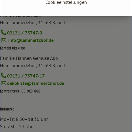
Cookieeinstellungen
Kontakt allgemein
Familie Hannen GbR
Neu Lammertzhof, 41564 Kaarst
02131 / 75747-0
info@lammertzhof.de
Kontakt Ökokiste
Familie Hannen Gemüse Abo
Neu Lammertzhof, 41564 Kaarst
02131 / 75747-17
oekokiste@lammertzhof.de
Kontrollstelle: DE-ÖKO-006
Hofmarkt
Mo–Fr: 8.30–18.30 Uhr
Sa: 7.30–14 Uhr