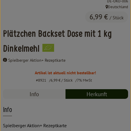
, Kontrollstelle:
DE-ÖKO-006
Kochen & Backen
Deutschland
, Herkunft:
Süß & Pikant
6,99 €
/ Stück
Getränke
Plätzchen Backset Dose mit 1 kg
Haushalt
Dinkelmehl
Spielberger Aktion+ Rezeptkarte
Einkaufen
Artikel ist aktuell nicht bestellbar!
Über uns
#8921
6,99 €
/ Stück
7% MwSt
Aktuelles
Info
Herkunft
Erleben
Info
Spielberger Aktion+ Rezeptkarte