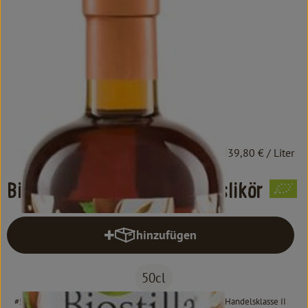
Kochen & Backen
Süß & Pikant
Getränke
Haushalt
Einkaufen
19,90 €
/ 50cl
39,80 €
/ Liter
Über uns
Biostilla Nocciola Haselnusslikör
Aktuelles
hinzufügen
Erleben
Produkt zum Warenkorb hinzufüg
50cl
#5209
19,90 €
/ 50cl
39,80 €
/ Liter
19% MwSt
Handelsklasse II