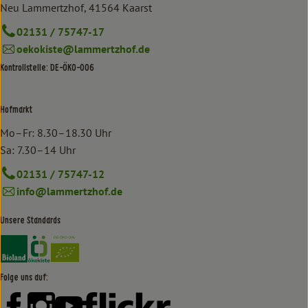
Neu Lammertzhof, 41564 Kaarst
02131 / 75747-17
oekokiste@lammertzhof.de
Kontrollstelle: DE-ÖKO-006
Hofmarkt
Mo–Fr: 8.30–18.30 Uhr
Sa: 7.30–14 Uhr
02131 / 75747-12
info@lammertzhof.de
Unsere Standards
Externer Link zu https://www.bioland.de/verbraucher
Externer Link zu https://www.oekokiste.de/
Folge uns auf:
Externer Link zu https://www.facebook.com/lammertzhof/
Externer Link zu https://www.instagram.com/lammert
Externer Link zu https://www.youtube.com/
Externer Link zu https://www